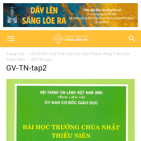
Trang chủ
UB.CĐGD: Giới Thiệu Bài Học Kinh Thánh Hàng Tuần Của
Thiếu Niên
GV-TN-tap2
GV-TN-tap2