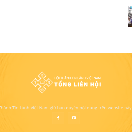
 Thánh Tin Lành Việt Nam giữ bản quyền nội dung trên website này