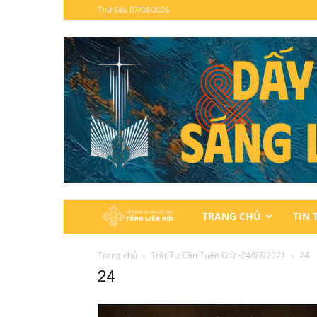
Thứ Sáu 07/08/2026
Hội
TRANG CHỦ
TIN 
Thánh
Trang chủ
Trật Tự Cần Tuân Giữ -24/07/2021
24
24
Tin