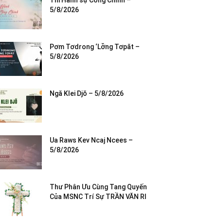
Thi Hành sự Công Chính –
5/8/2026
Pơm Tơdrong ‘Lơ̆ng Tơpăt –
5/8/2026
Ngă Klei Djŏ – 5/8/2026
Ua Raws Kev Ncaj Ncees –
5/8/2026
Thư Phân Ưu Cùng Tang Quyến
Của MSNC Trí Sự TRẦN VĂN RI