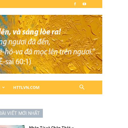
N
HTTLVN.COM
BÀI VIẾT MỚI NHẤT