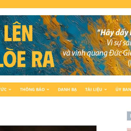
TỨC
THÔNG BÁO
DANH BẠ
TÀI LIỆU
ỦY BA