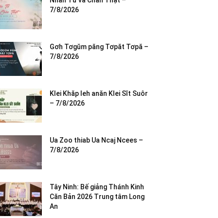
Nhân Từ và Chân Thật –
7/8/2026
Gơh Tơgŭm păng Tơpăt Tơpă –
7/8/2026
Klei Khăp leh anăn Klei Sĭt Suôr
– 7/8/2026
Ua Zoo thiab Ua Ncaj Ncees –
7/8/2026
Tây Ninh: Bế giảng Thánh Kinh
Căn Bản 2026 Trung tâm Long
An