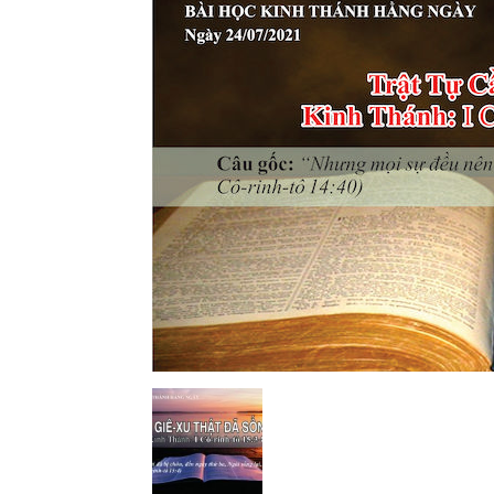
Lành
Việt
Nam