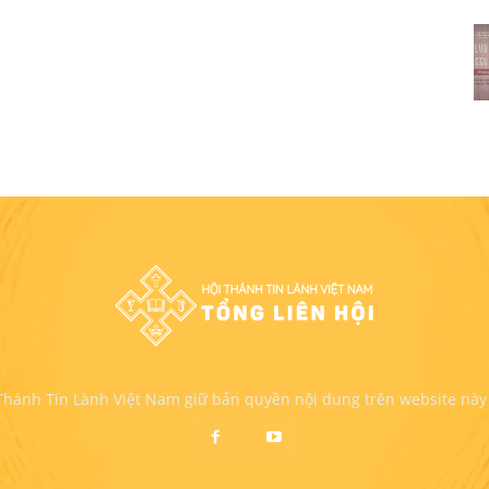
 Thánh Tin Lành Việt Nam giữ bản quyền nội dung trên website này