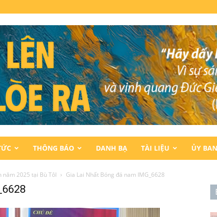
TỨC
THÔNG BÁO
DANH BẠ
TÀI LIỆU
ỦY BA
n năm 2025 tại Bù Tôl
Gia Lai Nhất Bóng đá nam IMG_6628
_6628