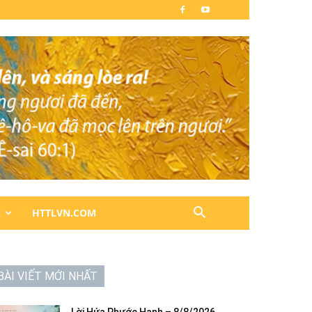
N
HTTLVN.COM
BÀI VIẾT MỚI NHẤT