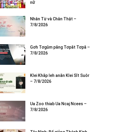
nữ
Nhân Từ và Chân Thật –
7/8/2026
Gơh Tơgŭm păng Tơpăt Tơpă –
7/8/2026
Klei Khăp leh anăn Klei Sĭt Suôr
– 7/8/2026
Ua Zoo thiab Ua Ncaj Ncees –
7/8/2026