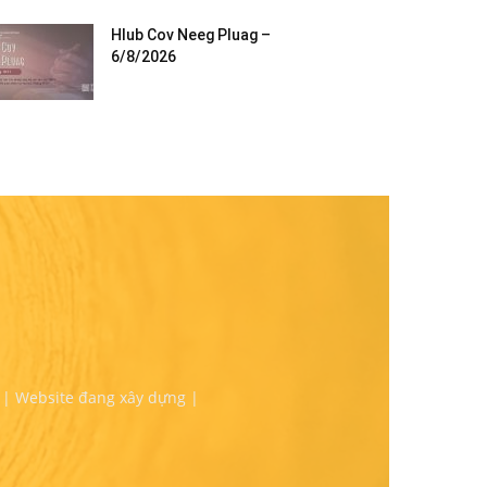
Hlub Cov Neeg Pluag –
6/8/2026
 | Website đang xây dựng |