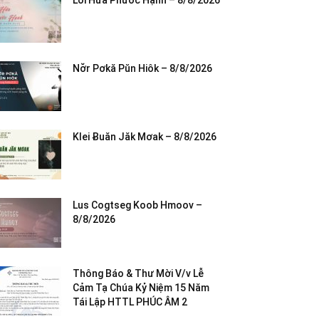
Lời Hứa Phước Hạnh – 8/8/2026
Nơ̆r Pơkă Pŭn Hiôk – 8/8/2026
Klei Ƀuăn Jăk Mơak – 8/8/2026
Lus Cogtseg Koob Hmoov –
8/8/2026
Thông Báo & Thư Mời V/v Lễ
Cảm Tạ Chúa Kỷ Niệm 15 Năm
Tái Lập HTTL PHÚC ÂM 2