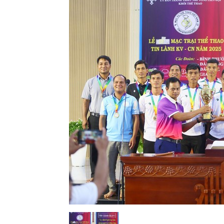
Lành
Việt
Nam