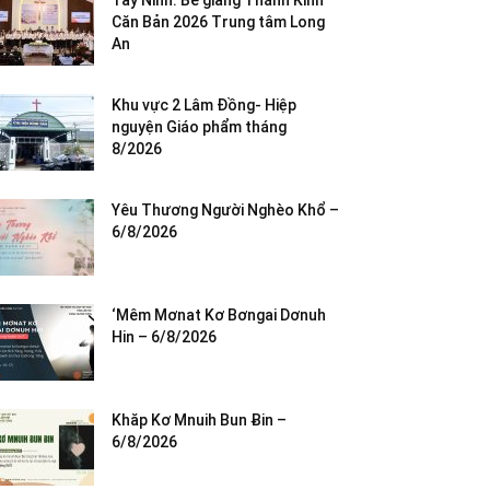
Tây Ninh: Bế giảng Thánh Kinh
Căn Bản 2026 Trung tâm Long
An
Khu vực 2 Lâm Đồng- Hiệp
nguyện Giáo phẩm tháng
8/2026
Yêu Thương Người Nghèo Khổ –
6/8/2026
‘Mêm Mơnat Kơ Bơngai Dơnuh
Hin – 6/8/2026
Khăp Kơ Mnuih Bun Ƀin –
6/8/2026