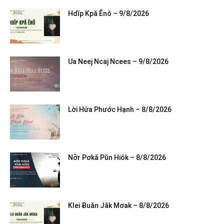
Hdĭp Kpă Ênô – 9/8/2026
Ua Neej Ncaj Ncees – 9/8/2026
Lời Hứa Phước Hạnh – 8/8/2026
Nơ̆r Pơkă Pŭn Hiôk – 8/8/2026
Klei Ƀuăn Jăk Mơak – 8/8/2026