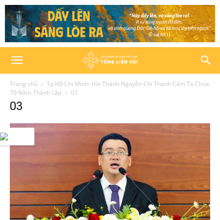
Trang chủ
Tp.Hồ Chí Minh: Hội Thánh Nguyễn Chí Thanh Cảm Tạ Chúa
70 Năm Thành Lập
03
03