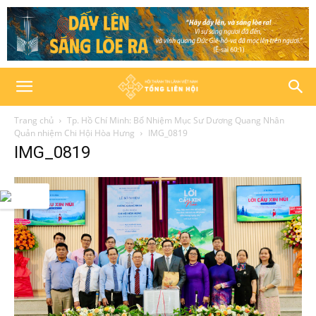
Trang chủ
Tp. Hồ Chí Minh: Bổ Nhiệm Mục Sư Dương Quang Nhân
Quản nhiệm Chi Hội Hòa Hưng
IMG_0819
IMG_0819