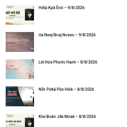
Hdĭp Kpă Ênô – 9/8/2026
Ua Neej Ncaj Ncees – 9/8/2026
Lời Hứa Phước Hạnh – 8/8/2026
Nơ̆r Pơkă Pŭn Hiôk – 8/8/2026
Klei Ƀuăn Jăk Mơak – 8/8/2026