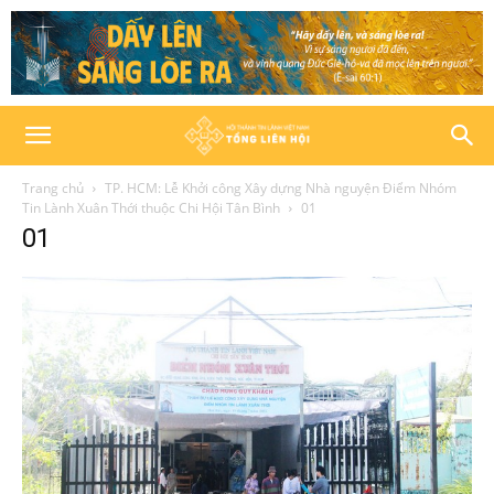
Trang chủ
TP. HCM: Lễ Khởi công Xây dựng Nhà nguyện Điểm Nhóm
Tin Lành Xuân Thới thuộc Chi Hội Tân Bình
01
01