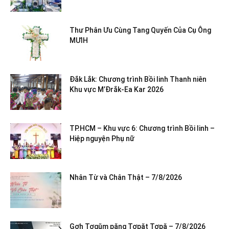
Thư Phân Ưu Cùng Tang Quyến Của Cụ Ông
MƯIH
Đắk Lắk: Chương trình Bồi linh Thanh niên
Khu vực M’Đrắk-Ea Kar 2026
TP.HCM – Khu vực 6: Chương trình Bồi linh –
Hiệp nguyện Phụ nữ
Nhân Từ và Chân Thật – 7/8/2026
Gơh Tơgŭm păng Tơpăt Tơpă – 7/8/2026