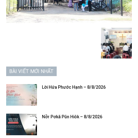
BÀI VIẾT MỚI NHẤT
Lời Hứa Phước Hạnh – 8/8/2026
Nơ̆r Pơkă Pŭn Hiôk – 8/8/2026