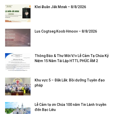
Klei Ƀuăn Jăk Mơak – 8/8/2026
Lus Cogtseg Koob Hmoov – 8/8/2026
Thông Báo & Thư Mời V/v Lễ Cảm Tạ Chúa Kỷ
Niệm 15 Năm Tái Lập HTTL PHÚC ÂM 2
Khu vực 5 – Đắk Lắk: Bồi dưỡng Tuyên đạo
pháp
Lễ Cảm tạ ơn Chúa 100 năm Tin Lành truyền
đến Bạc Liêu