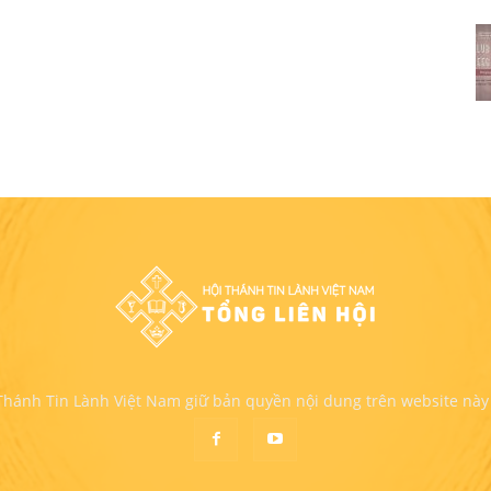
 Thánh Tin Lành Việt Nam giữ bản quyền nội dung trên website này