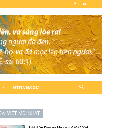
N
HTTLVN.COM
BÀI VIẾT MỚI NHẤT