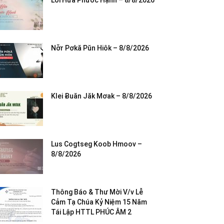
Lời Hứa Phước Hạnh – 8/8/2026
Nơ̆r Pơkă Pŭn Hiôk – 8/8/2026
Klei Ƀuăn Jăk Mơak – 8/8/2026
Lus Cogtseg Koob Hmoov –
8/8/2026
Thông Báo & Thư Mời V/v Lễ
Cảm Tạ Chúa Kỷ Niệm 15 Năm
Tái Lập HTTL PHÚC ÂM 2