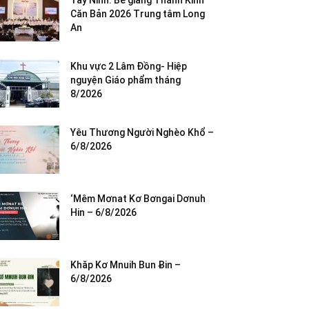
Tây Ninh: Bế giảng Thánh Kinh
Căn Bản 2026 Trung tâm Long
An
Khu vực 2 Lâm Đồng- Hiệp
nguyện Giáo phẩm tháng
8/2026
Yêu Thương Người Nghèo Khổ –
6/8/2026
‘Mêm Mơnat Kơ Bơngai Dơnuh
Hin – 6/8/2026
Khăp Kơ Mnuih Bun Ƀin –
6/8/2026