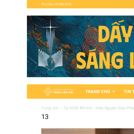
Thứ Sáu 07/08/2026
Hội
TRANG CHỦ
TIN 
Thánh
Trang chủ
Tp. HCM: Bồi linh – Hiệp Nguyện Giáo Phẩ
13
Tin