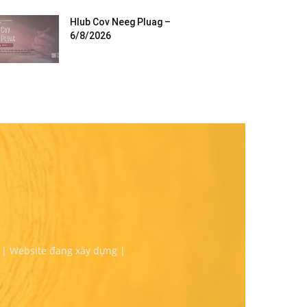
Hlub Cov Neeg Pluag –
6/8/2026
 | Website đang xây dựng |