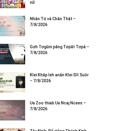
nữ
Nhân Từ và Chân Thật –
7/8/2026
Gơh Tơgŭm păng Tơpăt Tơpă –
7/8/2026
Klei Khăp leh anăn Klei Sĭt Suôr
– 7/8/2026
Ua Zoo thiab Ua Ncaj Ncees –
7/8/2026