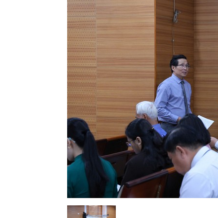
Lành
Việt
Nam