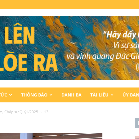
TỨC
THÔNG BÁO
DANH BẠ
TÀI LIỆU
ỦY BA
m, Chấp sự Quý I/2025
13