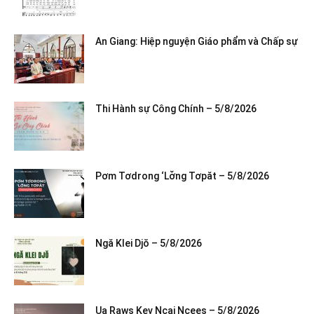
An Giang: Hiệp nguyện Giáo phẩm và Chấp sự
Thi Hành sự Công Chính – 5/8/2026
Pơm Tơdrong ‘Lơ̆ng Tơpăt – 5/8/2026
Ngă Klei Djŏ – 5/8/2026
Ua Raws Kev Ncaj Ncees – 5/8/2026