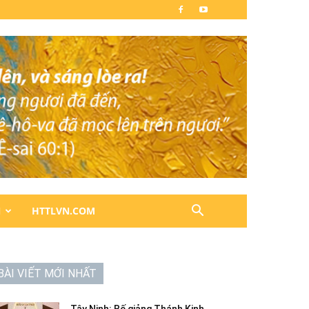
N
HTTLVN.COM
BÀI VIẾT MỚI NHẤT