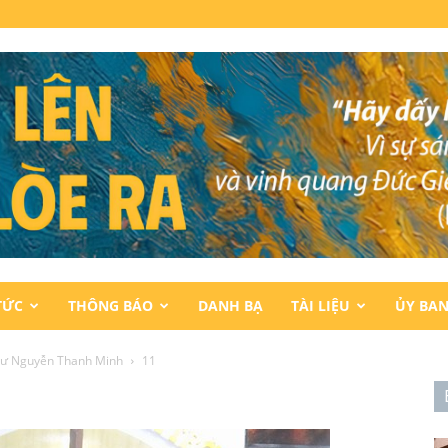
TỨC
THÔNG BÁO
DANH BẠ
TÀI LIỆU
ỦY BA
Sư Nguyễn Thanh Minh
11