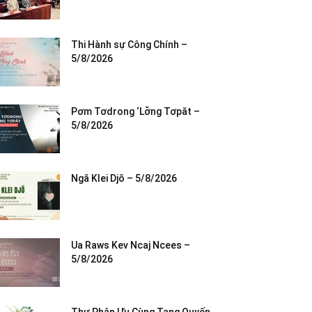
Thi Hành sự Công Chính –
5/8/2026
Pơm Tơdrong ‘Lơ̆ng Tơpăt –
5/8/2026
Ngă Klei Djŏ – 5/8/2026
Ua Raws Kev Ncaj Ncees –
5/8/2026