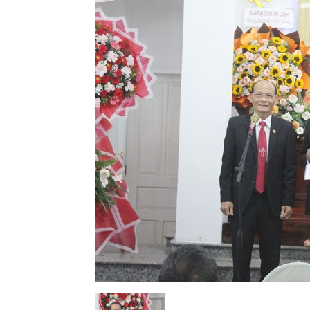
Lành
Việt
Nam