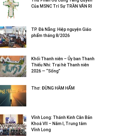
Thư Phân Ưu Cùng Tang Quyến
Của MSNC Trí Sự TRẦN VĂN RI
TP. Đà Nẵng: Hiệp nguyện Giáo
phẩm tháng 8/2026
Khối Thanh niên – Ủy ban Thanh
Thiếu Nhi: Trại hè Thanh niên
2026 — “Sống”
Thơ: ĐỪNG HÂM HẨM
Vĩnh Long: Thánh Kinh Căn Bản
Khoá VII – Năm I, Trung tâm
Vĩnh Long