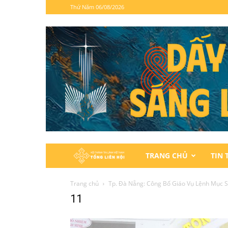
Thứ Năm 06/08/2026
Hội
TRANG CHỦ
TIN 
Thánh
Trang chủ
Tp. Đà Nẵng: Công Bố Giáo Vụ Lệnh Mục 
11
Tin