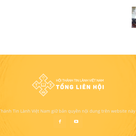
 Thánh Tin Lành Việt Nam giữ bản quyền nội dung trên website này