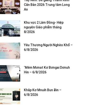
Tây Ninh: Bế giảng Thánh Kinh
Căn Bản 2026 Trung tâm Long
An
Khu vực 2 Lâm Đồng- Hiệp
nguyện Giáo phẩm tháng
8/2026
Yêu Thương Người Nghèo Khổ –
6/8/2026
‘Mêm Mơnat Kơ Bơngai Dơnuh
Hin – 6/8/2026
Khăp Kơ Mnuih Bun Ƀin –
6/8/2026