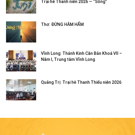
Trại hè Thanh niên 2026 — “Sống”
Thơ: ĐỪNG HÂM HẨM
Vĩnh Long: Thánh Kinh Căn Bản Khoá VII –
Năm I, Trung tâm Vĩnh Long
Quảng Trị: Trại hè Thanh Thiếu niên 2026