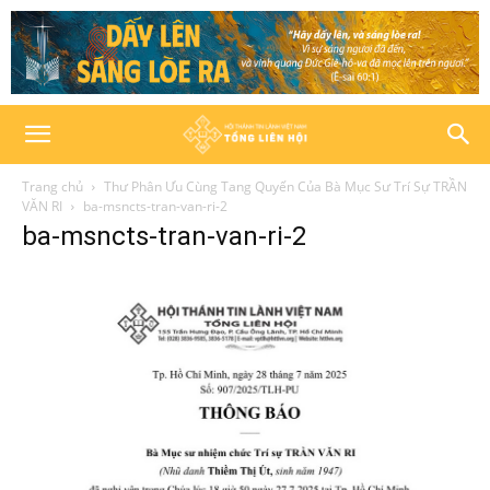
Trang chủ
Thư Phân Ưu Cùng Tang Quyến Của Bà Mục Sư Trí Sự TRẦN
VĂN RI
ba-msncts-tran-van-ri-2
ba-msncts-tran-van-ri-2