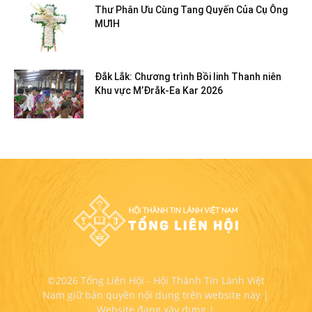
Thư Phân Ưu Cùng Tang Quyến Của Cụ Ông
MƯIH
Đắk Lắk: Chương trình Bồi linh Thanh niên
Khu vực M’Đrắk-Ea Kar 2026
©2026 Tổng Liên Hội - Hội Thánh Tin Lành Việt
Nam giữ bản quyền nội dung trên website này |
Website đang xây dựng |