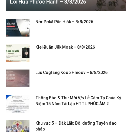
Lời Hứa Phước Hạnh – 8/8/2026
Nơ̆r Pơkă Pŭn Hiôk – 8/8/2026
Klei Ƀuăn Jăk Mơak – 8/8/2026
Lus Cogtseg Koob Hmoov – 8/8/2026
Thông Báo & Thư Mời V/v Lễ Cảm Tạ Chúa Kỷ
Niệm 15 Năm Tái Lập HTTL PHÚC ÂM 2
Khu vực 5 – Đắk Lắk: Bồi dưỡng Tuyên đạo
pháp