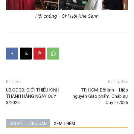
Hội chúng – Chi Hội Khe Sanh
Bài trước
Bài tiếp theo
UB.CĐGD: GIỚI THIỆU KINH
TP. HCM: Bồi linh – Hiệp
THÁNH HẰNG NGÀY QUÝ
nguyện Giáo phẩm, Chấp sự
3/2026
Quý II/2026
BÀI VIẾT LIÊN QUAN
XEM THÊM