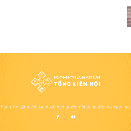
 Thánh Tin Lành Việt Nam giữ bản quyền nội dung trên website này