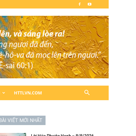
N
HTTLVN.COM
BÀI VIẾT MỚI NHẤT