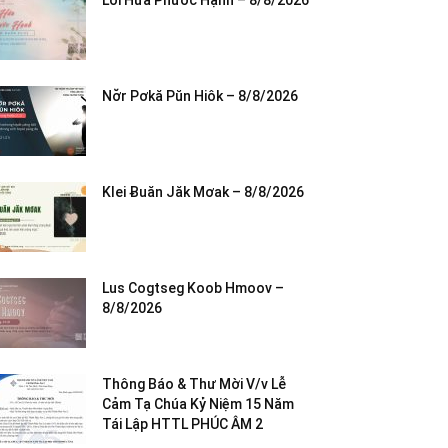
Lời Hứa Phước Hạnh – 8/8/2026
Nơ̆r Pơkă Pŭn Hiôk – 8/8/2026
Klei Ƀuăn Jăk Mơak – 8/8/2026
Lus Cogtseg Koob Hmoov –
8/8/2026
Thông Báo & Thư Mời V/v Lễ
Cảm Tạ Chúa Kỷ Niệm 15 Năm
Tái Lập HTTL PHÚC ÂM 2