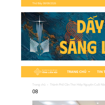
Thứ Bảy 08/08/2026
Hội
TRANG CHỦ
TIN 
Thánh
Trang chủ
Thành Phố Cần Thơ: Hiệp Nguyện Cuối N
08
Tin