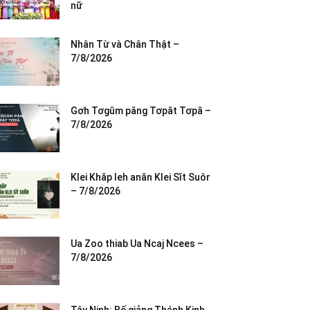
nữ
Nhân Từ và Chân Thật –
7/8/2026
Gơh Tơgŭm păng Tơpăt Tơpă –
7/8/2026
Klei Khăp leh anăn Klei Sĭt Suôr
– 7/8/2026
Ua Zoo thiab Ua Ncaj Ncees –
7/8/2026