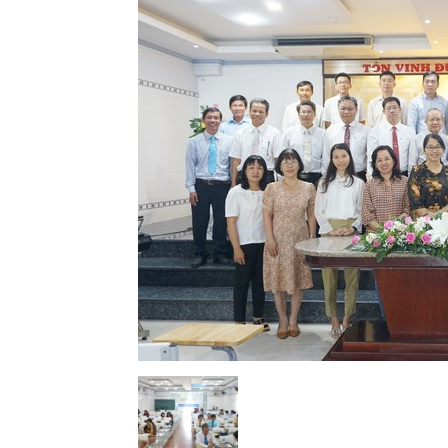
Lành
Việt
Nam