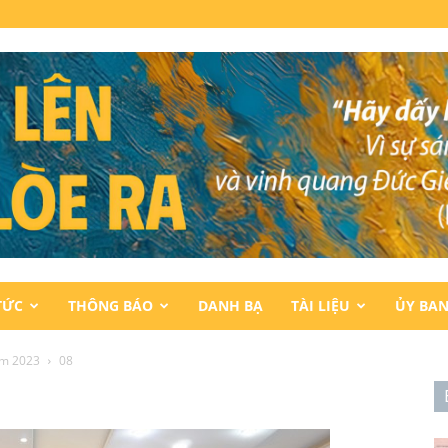
TỨC
THÔNG BÁO
DANH BẠ
TÀI LIỆU
ỦY BA
ăm 2023
08