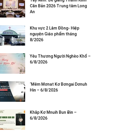
Tây Ninh: Bế giảng Thánh Kinh
Căn Bản 2026 Trung tâm Long
An
Khu vực 2 Lâm Đồng- Hiệp
nguyện Giáo phẩm tháng
8/2026
Yêu Thương Người Nghèo Khổ –
6/8/2026
‘Mêm Mơnat Kơ Bơngai Dơnuh
Hin – 6/8/2026
Khăp Kơ Mnuih Bun Ƀin –
6/8/2026