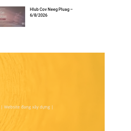
Hlub Cov Neeg Pluag –
6/8/2026
 | Website đang xây dựng |