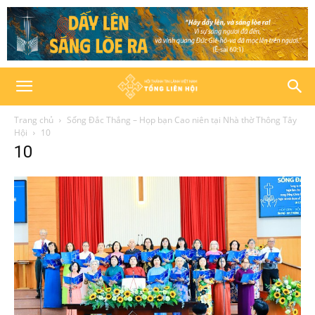
Trang chủ
Sống Đắc Thắng – Họp bạn Cao niên tại Nhà thờ Thông Tây
Hội
10
10