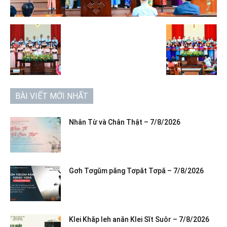
BÀI VIẾT MỚI NHẤT
Nhân Từ và Chân Thật – 7/8/2026
Gơh Tơgŭm păng Tơpăt Tơpă – 7/8/2026
Klei Khăp leh anăn Klei Sĭt Suôr – 7/8/2026