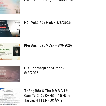
Lời Hứa Phước Hạnh – 8/8/2026
Nơ̆r Pơkă Pŭn Hiôk – 8/8/2026
Klei Ƀuăn Jăk Mơak – 8/8/2026
Lus Cogtseg Koob Hmoov –
8/8/2026
Thông Báo & Thư Mời V/v Lễ
Cảm Tạ Chúa Kỷ Niệm 15 Năm
Tái Lập HTTL PHÚC ÂM 2