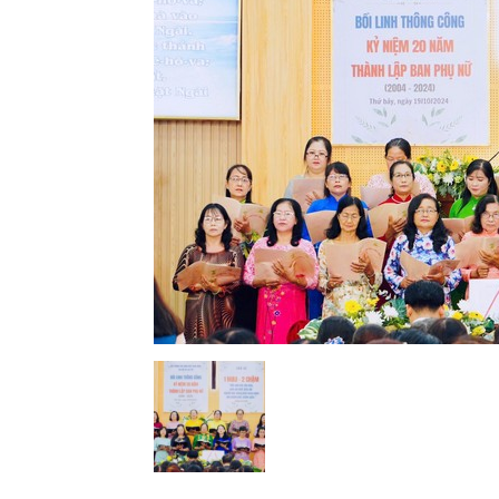
Lành
Việt
Nam