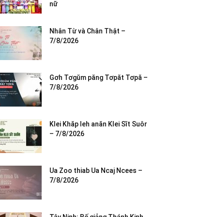
nữ
Nhân Từ và Chân Thật –
7/8/2026
Gơh Tơgŭm păng Tơpăt Tơpă –
7/8/2026
Klei Khăp leh anăn Klei Sĭt Suôr
– 7/8/2026
Ua Zoo thiab Ua Ncaj Ncees –
7/8/2026