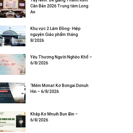
Tây Ninh: Bế giảng Thánh Kinh
Căn Bản 2026 Trung tâm Long
An
Khu vực 2 Lâm Đồng- Hiệp
nguyện Giáo phẩm tháng
8/2026
Yêu Thương Người Nghèo Khổ –
6/8/2026
‘Mêm Mơnat Kơ Bơngai Dơnuh
Hin – 6/8/2026
Khăp Kơ Mnuih Bun Ƀin –
6/8/2026