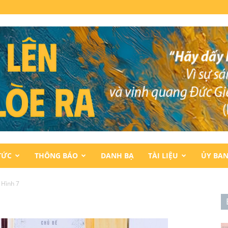
TỨC
THÔNG BÁO
DANH BẠ
TÀI LIỆU
ỦY BA
Hình 7