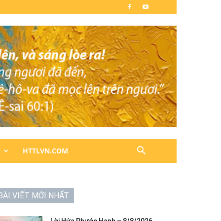
N
HTTLVN.COM
BÀI VIẾT MỚI NHẤT