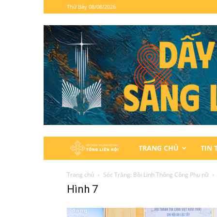
Thứ Bảy 08/08/2026
Hội
TRANG CHỦ
TIN 
Thánh
Trang chủ
Sóc Trăng: Bồi Linh Thông Công Phụ nữ
Hình 7
Tin