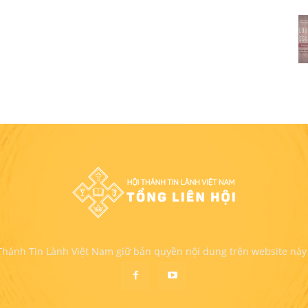
 Thánh Tin Lành Việt Nam giữ bản quyền nội dung trên website này