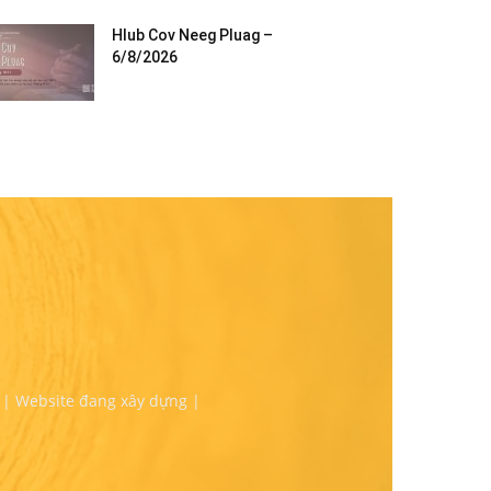
Hlub Cov Neeg Pluag –
6/8/2026
 | Website đang xây dựng |