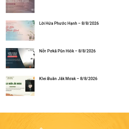
Lời Hứa Phước Hạnh – 8/8/2026
Nơ̆r Pơkă Pŭn Hiôk – 8/8/2026
Klei Ƀuăn Jăk Mơak – 8/8/2026