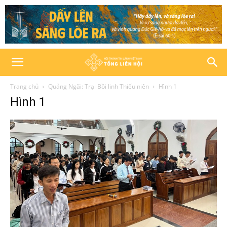
Trang chủ
Quảng Ngãi: Trại Bồi linh Thiếu niên
Hình 1
Hình 1