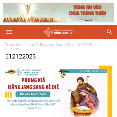
Trang chủ
Phung Kiă Ƀăng Jang Sang Aê Diê – 12/12/2023
E12122023
E12122023