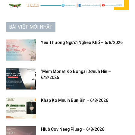
BÀI VIẾT MỚI NHẤT
Yêu Thương Người Nghèo Khổ – 6/8/2026
‘Mêm Mơnat Kơ Bơngai Dơnuh Hin –
6/8/2026
Khăp Kơ Mnuih Bun Ƀin – 6/8/2026
Hlub Cov Neeg Pluag – 6/8/2026