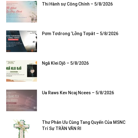
Thi Hành sự Công Chính – 5/8/2026
Pơm Tơdrong ‘Lơ̆ng Tơpăt – 5/8/2026
Ngă Klei Djŏ – 5/8/2026
Ua Raws Kev Ncaj Ncees – 5/8/2026
Thư Phân Ưu Cùng Tang Quyến Của MSNC
Trí Sự TRẦN VĂN RI