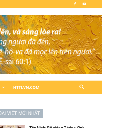
N
HTTLVN.COM
BÀI VIẾT MỚI NHẤT