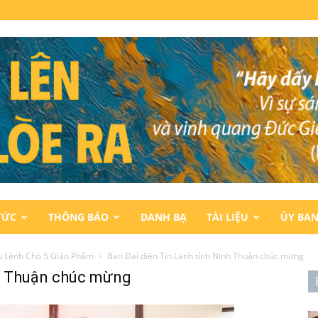
TỨC
THÔNG BÁO
DANH BẠ
TÀI LIỆU
ỦY BA
ụ Lệnh Cho 5 Giáo Phẩm
Ban Đại diện Tin Lành tỉnh Ninh Thuận chúc mừng
nh Thuận chúc mừng