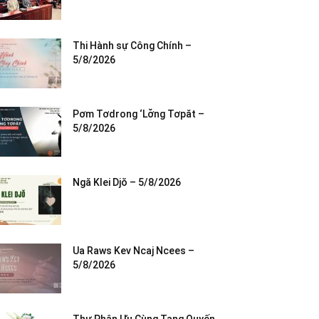
Thi Hành sự Công Chính –
5/8/2026
Pơm Tơdrong ‘Lơ̆ng Tơpăt –
5/8/2026
Ngă Klei Djŏ – 5/8/2026
Ua Raws Kev Ncaj Ncees –
5/8/2026