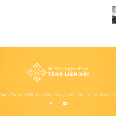
 Thánh Tin Lành Việt Nam giữ bản quyền nội dung trên website này