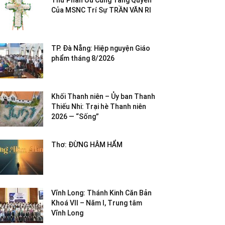
Thư Phân Ưu Cùng Tang Quyến
Của MSNC Trí Sự TRẦN VĂN RI
TP. Đà Nẵng: Hiệp nguyện Giáo
phẩm tháng 8/2026
Khối Thanh niên – Ủy ban Thanh
Thiếu Nhi: Trại hè Thanh niên
2026 — “Sống”
Thơ: ĐỪNG HÂM HẨM
Vĩnh Long: Thánh Kinh Căn Bản
Khoá VII – Năm I, Trung tâm
Vĩnh Long