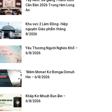
Tây Ninh: Bế giảng Thánh Kinh
Căn Bản 2026 Trung tâm Long
An
Khu vực 2 Lâm Đồng- Hiệp
nguyện Giáo phẩm tháng
8/2026
Yêu Thương Người Nghèo Khổ –
6/8/2026
‘Mêm Mơnat Kơ Bơngai Dơnuh
Hin – 6/8/2026
Khăp Kơ Mnuih Bun Ƀin –
6/8/2026