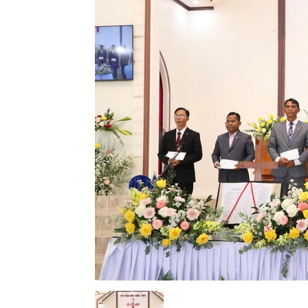
Lành
Việt
Nam