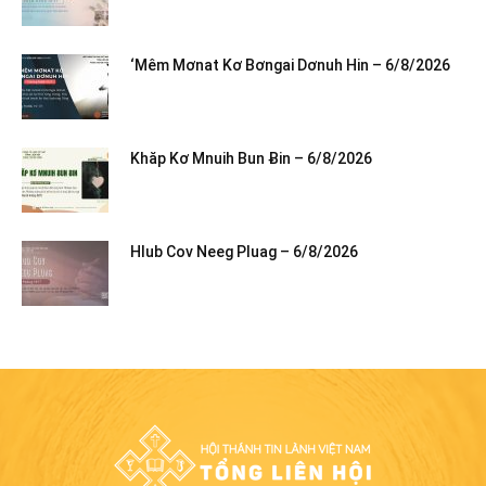
‘Mêm Mơnat Kơ Bơngai Dơnuh Hin – 6/8/2026
Khăp Kơ Mnuih Bun Ƀin – 6/8/2026
Hlub Cov Neeg Pluag – 6/8/2026