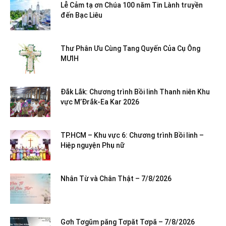
Lễ Cảm tạ ơn Chúa 100 năm Tin Lành truyền
đến Bạc Liêu
Thư Phân Ưu Cùng Tang Quyến Của Cụ Ông
MƯIH
Đắk Lắk: Chương trình Bồi linh Thanh niên Khu
vực M’Đrắk-Ea Kar 2026
TP.HCM – Khu vực 6: Chương trình Bồi linh –
Hiệp nguyện Phụ nữ
Nhân Từ và Chân Thật – 7/8/2026
Gơh Tơgŭm păng Tơpăt Tơpă – 7/8/2026