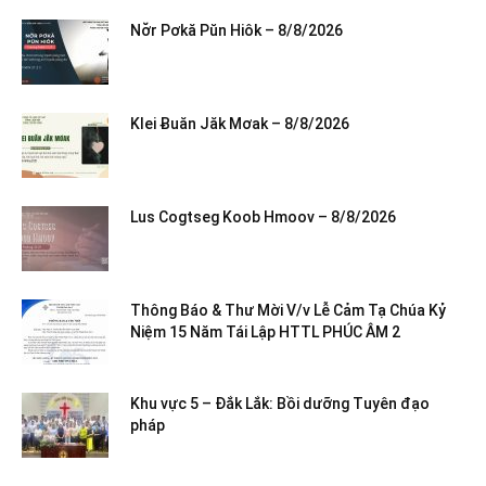
Nơ̆r Pơkă Pŭn Hiôk – 8/8/2026
Klei Ƀuăn Jăk Mơak – 8/8/2026
Lus Cogtseg Koob Hmoov – 8/8/2026
Thông Báo & Thư Mời V/v Lễ Cảm Tạ Chúa Kỷ
Niệm 15 Năm Tái Lập HTTL PHÚC ÂM 2
Khu vực 5 – Đắk Lắk: Bồi dưỡng Tuyên đạo
pháp