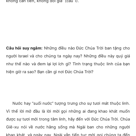
không cần tiền, không đòi giá” (câu 1).
Câu hỏi suy ngẫm:
Những điều nào Đức Chúa Trời ban tặng cho
người Israel và cho chúng ta ngày nay? Những điều này quý giá
như thế nào và đem lại lợi ích gì? Tình trạng thuộc linh của bạn
hiện giờ ra sao? Bạn cần gì nơi Đức Chúa Trời?
Nước hay “suối nước” tượng trưng cho sự tươi mát thuộc linh.
Vì thế lời mở đầu là lời mời gọi những ai đang khao khát muốn
được sự tươi mới trong tâm linh, hãy đến với Đức Chúa Trời. Chúa
Giê-xu nói về nước hằng sống mà Ngài ban cho những người
khao khát, và ngày nay, Ngài vẫn tiếp tục mời gọi chúng ta đến