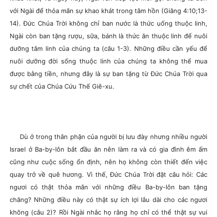
với Ngài để thỏa mãn sự khao khát trong tâm hồn (Giăng 4:10;13-
14). Đức Chúa Trời không chỉ ban nước là thức uống thuộc linh,
Ngài còn ban tặng rượu, sữa, bánh là thức ăn thuộc linh để nuôi
dưỡng tâm linh của chúng ta (câu 1-3). Những điều cần yếu để
nuôi dưỡng đời sống thuộc linh của chúng ta không thể mua
được bằng tiền, nhưng đây là sự ban tặng từ Đức Chúa Trời qua
sự chết của Chúa Cứu Thế Giê-xu.
Dù ở trong thân phận của người bị lưu đày nhưng nhiều người
Israel ở Ba-by-lôn bắt đầu ăn nên làm ra và có gia đình êm ấm
cũng như cuộc sống ổn định, nên họ không còn thiết đến việc
quay trở về quê hương. Vì thế, Đức Chúa Trời đặt câu hỏi: Các
ngươi có thật thỏa mãn với những điều Ba-by-lôn ban tặng
chăng? Những điều này có thật sự ích lợi lâu dài cho các ngươi
không (câu 2)? Rồi Ngài nhắc họ rằng họ chỉ có thể thật sự vui