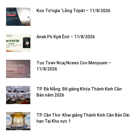
Kon Tơ’ngla ‘Lơ̆ng Tơpăt – 11/8/2026
Anak Pô Kpă Ênô – 11/8/2026
Tus Tswv Ncaj Ncees Cov Menyuam –
11/8/2026
TP. Đà Nẵng: Bế giảng Khóa Thánh Kinh Căn
Bản năm 2026
TP. Cần Thơ: Khai giảng Thánh Kinh Căn Bản Dài
hạn Tại Khu vực 1