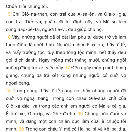
Chúa Trời chúng tôi.
15
Chỉ Giô-na-than, con trai của A-sa-ên, và Gia-xi-gia,
con trai Tiếc-va, phản cãi lời định nầy; và Mê-su-lam
cùng Sáp-bê-tai, người Lê-vi, đều giúp cho họ.
16
Vậy, những người đã bị bắt làm phu tù được trở về làm
theo điều đã nhứt định. Người ta chọn E-xơ-ra, thầy tế lễ,
và mấy trưởng tộc, tùy theo tông tộc mình, hết thảy đều
gọi đích danh. Ngày mồng một tháng mười, chúng ngồi
xuống đặng tra xét việc nầy.
17
Đến ngày mồng một tháng
giêng, chúng đã tra xét xong những người có cưới vợ
ngoại bang.
18
Trong dòng thầy tế lễ cũng có thấy những người đã
cưới vợ ngoại bang. Trong con cháu Giê-sua, chít của
Giô-xa-đác, và trong các anh em người có Ma-a-xê-gia,
Ê-li-ê-xe, Gia-ríp, và Ghê-đa-lia.
19
Chúng hứa đuổi vợ
mình, và dâng một con chiên đực làm của lễ chuộc lỗi
mình.
20
Trong con cháu Y-mê có Ha-na-ni và Xê-ba-đia.