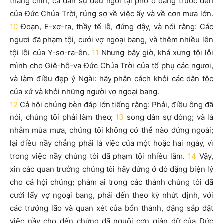
tháng chín; cả dân sự đều ngồi tại phố ở đằng trước đền
của Đức Chúa Trời, rúng sợ về việc ấy và về cơn mưa lớn.
10
Đoạn, E-xơ-ra, thầy tế lễ, đứng dậy, và nói rằng: Các
ngươi đã phạm tội, cưới vợ ngoại bang, và thêm nhiều lên
tội lỗi của Y-sơ-ra-ên.
11
Nhưng bây giờ, khá xưng tội lỗi
mình cho Giê-hô-va Đức Chúa Trời của tổ phụ các ngươi,
và làm điều đẹp ý Ngài: hãy phân cách khỏi các dân tộc
của xứ và khỏi những người vợ ngoại bang.
12
Cả hội chúng bèn đáp lớn tiếng rằng: Phải, điều ông đã
nói, chúng tôi phải làm theo;
13
song dân sự đông; và là
nhằm mùa mưa, chúng tôi không có thể nào đứng ngoài;
lại điều nầy chẳng phải là việc của một hoặc hai ngày, vì
trong việc nầy chúng tôi đã phạm tội nhiều lắm.
14
Vậy,
xin các quan trưởng chúng tôi hãy đứng ở đó đặng biện lý
cho cả hội chúng; phàm ai trong các thành chúng tôi đã
cưới lấy vợ ngoại bang, phải đến theo kỳ nhứt định, với
các trưởng lão và quan xét của bổn thành, đặng sắp đặt
việc nầy cho đến chừng đã nguôi cơn giận dữ của Đức