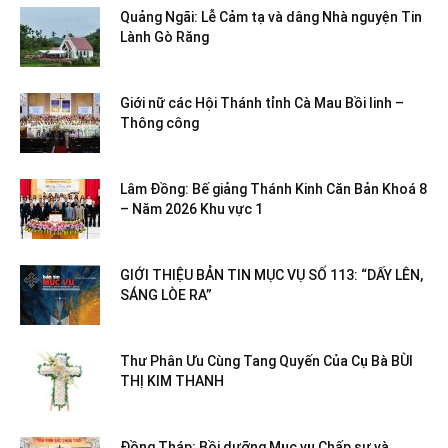
Quảng Ngãi: Lễ Cảm tạ và dâng Nhà nguyện Tin
Lành Gò Răng
Giới nữ các Hội Thánh tỉnh Cà Mau Bồi linh –
Thông công
Lâm Đồng: Bế giảng Thánh Kinh Căn Bản Khoá 8
– Năm 2026 Khu vực 1
GIỚI THIỆU BẢN TIN MỤC VỤ SỐ 113: “DẤY LÊN,
SÁNG LÒE RA”
Thư Phân Ưu Cùng Tang Quyến Của Cụ Bà BÙI
THỊ KIM THANH
Đồng Tháp: Bồi dưỡng Mục vụ Chấp sự và