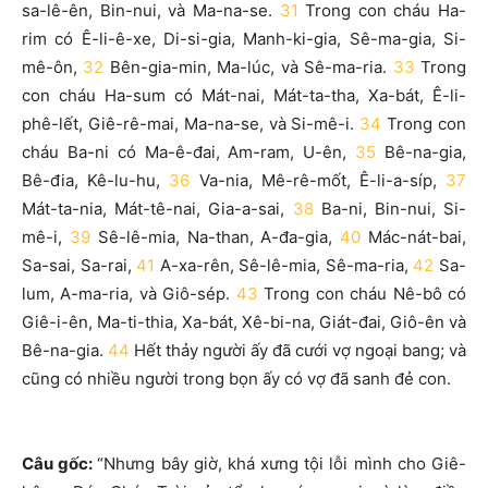
sa-lê-ên, Bin-nui, và Ma-na-se.
31
Trong con cháu Ha-
rim có Ê-li-ê-xe, Di-si-gia, Manh-ki-gia, Sê-ma-gia, Si-
mê-ôn,
32
Bên-gia-min, Ma-lúc, và Sê-ma-ria.
33
Trong
con cháu Ha-sum có Mát-nai, Mát-ta-tha, Xa-bát, Ê-li-
phê-lết, Giê-rê-mai, Ma-na-se, và Si-mê-i.
34
Trong con
cháu Ba-ni có Ma-ê-đai, Am-ram, U-ên,
35
Bê-na-gia,
Bê-đia, Kê-lu-hu,
36
Va-nia, Mê-rê-mốt, Ê-li-a-síp,
37
Mát-ta-nia, Mát-tê-nai, Gia-a-sai,
38
Ba-ni, Bin-nui, Si-
mê-i,
39
Sê-lê-mia, Na-than, A-đa-gia,
40
Mác-nát-bai,
Sa-sai, Sa-rai,
41
A-xa-rên, Sê-lê-mia, Sê-ma-ria,
42
Sa-
lum, A-ma-ria, và Giô-sép.
43
Trong con cháu Nê-bô có
Giê-i-ên, Ma-ti-thia, Xa-bát, Xê-bi-na, Giát-đai, Giô-ên và
Bê-na-gia.
44
Hết thảy người ấy đã cưới vợ ngoại bang; và
cũng có nhiều người trong bọn ấy có vợ đã sanh đẻ con.
Câu gốc:
“Nhưng bây giờ, khá xưng tội lỗi mình cho Giê-