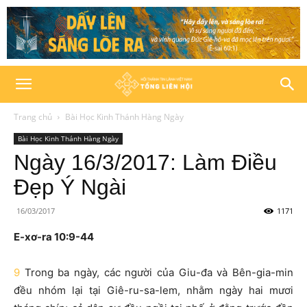
Trang chủ
Bài Học Kinh Thánh Hàng Ngày
Bài Học Kinh Thánh Hàng Ngày
Ngày 16/3/2017: Làm Điều
Đẹp Ý Ngài
16/03/2017
1171
E-xơ-ra 10:9-44
9
Trong ba ngày, các người của Giu-đa và Bên-gia-min
đều nhóm lại tại Giê-ru-sa-lem, nhằm ngày hai mươi