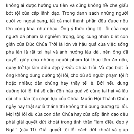
không ai được hưởng ưu tiên và cũng không hề che giấu
bớt tội của cấp lãnh đạo. Trong danh sách những người
cưới vợ ngoại bang, tất cả mọi thành phần đều được nêu
tên công khai như nhau. Ông ý thức rằng tội lỗi của mọi
người đã phạm là nghiêm trọng, ông cũng nhận biết cơn
giận của Đức Chúa Trời là lớn và hậu quả của việc sống
pha lẫn là rất tai hại và ảnh hưởng lâu dài, nên ông đã
quyết giúp cho những người phạm tội thực tâm ăn năn,
quay trở lại làm điều đẹp ý Đức Chúa Trời. Và đặc biệt là
ông không dung dưỡng tội lỗi, cho dù số người phạm tội ít
hoặc nhiều; dân chúng hay thầy tế lễ. Bởi nếu dung
dưỡng tội lỗi thì sẽ dẫn đến hậu quả vô cùng tai hại và lâu
dài cho dân tộc chọn lựa của Chúa. Muốn Hội Thánh Chúa
ngày nay thật sự là thánh thì không thể dung dưỡng tội lỗi.
Mọi tội lỗi dù của con dân Chúa hay của cấp lãnh đạo đều
phải giải quyết dứt khoát trong tinh thần “làm điều đẹp ý
Ngài” (câu 11). Giải quyết tội lỗi cách dứt khoát và giúp