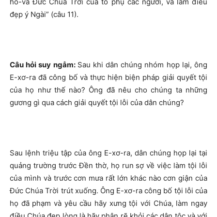
hô-va Đức Chúa Trời của tổ phụ các ngươi, và làm điều
đẹp ý Ngài” (câu 11).
Câu hỏi suy ngẫm:
Sau khi dân chúng nhóm họp lại, ông
E-xơ-ra đã công bố và thực hiện biện pháp giải quyết tội
của họ như thế nào? Ông đã nêu cho chúng ta những
gương gì qua cách giải quyết tội lỗi của dân chúng?
Sau lệnh triệu tập của ông E-xơ-ra, dân chúng họp lại tại
quảng trường trước Đền thờ, họ run sợ về việc làm tội lỗi
của mình và trước cơn mưa rất lớn khác nào cơn giận của
Đức Chúa Trời trút xuống. Ông E-xơ-ra công bố tội lỗi của
họ đã phạm và yêu cầu hãy xưng tội với Chúa, làm ngay
điều Chúa đẹp lòng là hãy phân rẽ khỏi các dân tộc và với