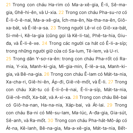
21
Trong con cháu Ha-rim có Ma-a-xê-gia, Ê-li, Sê-ma-
gia, Ghê-hi-ên, và U-xia.
22
Trong con cháu Pha-su-rơ có
Ê-li-ô-ê-nai, Ma-a-xê-gia, Ích-ma-ên, Na-tha-na-ên, Giô-
xa-bát, và Ê-lê-a-sa.
23
Trong người Lê-vi có Giô-xa-bát,
Si-mê-i, Kê-la-gia (cũng gọi là Kê-li-ta), Phê-ta-hia, Giu-
đa, và Ê-li-ê-xe.
24
Trong các người ca hát có Ê-li-a-síp;
trong những người giữ cửa có Sa-lum, Tê-lem, và U-ri.
25
Trong dân Y-sơ-ra-ên: trong con cháu Pha-rốt có Ra-
mia, Y-xia, Manh-ki-gia, Mi-gia-min, Ê-lê-a-sa, Manh-ki-
gia, và Bê-na-gia.
26
Trong con cháu Ê-lam có Mát-ta-nia,
Xa-cha-ri, Giê-hi-ên, Áp-đi, Giê-rê-mốt, và Ê-li.
27
Trong
con cháu Xát-tu có Ê-li-ô-ê-nai, Ê-li-a-síp, Mát-ta-nia,
Giê-rê-mốt, Xa-bát, và A-xi-xa.
28
Trong con cháu Bê-bai
có Giô-ha-nan, Ha-na-nia, Xáp-bai, và Át-lai.
29
Trong
con cháu Ba-ni có Mê-su-lam, Ma-lúc, A-đa-gia, Gia-sút,
Sê-anh, và Ra-mốt.
30
Trong con cháu Pha-hát-Mô-áp có
Át-na, Kê-lanh, Bê-na-gia, Ma-a-xê-gia, Mát-ta-nia, Bết-