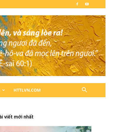
N
HTTLVN.COM
ài viết mới nhất