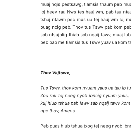
muaj nqis pestsawg, tiamsis thaum peb mua
loj heev rau Nws tes haujlwm, pab tau nt
tshaj ntawm peb mus ua tej haujlwm loj m
puag ncig peb. Thov tus Tswv pab kom pe
sab ntsujplig thiab sab nqaij tawv, muaj lu
peb pab me tiamsis tus Tswv yuav ua kom taw
Thov Vajtswv,
Tus Tswv, thov kom nyuam yaus ua tau ib t
Zoo rau tej neeg nyob ibncig nyuam yaus, t
kuj hlub tshua pab lawv sab nqaij tawv ko
npe thov, Amees.
Peb puas hlub tshua txog tej neeg nyob ibn