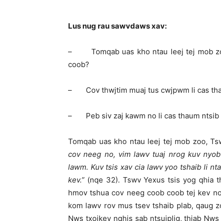
Lus nug rau sawvdaws xav:
– Tomqab uas kho ntau leej tej mob zoo
coob?
– Cov thwjtim muaj tus cwjpwm li cas tha
– Peb siv zaj kawm no li cas thaum ntsib
Tomqab uas kho ntau leej tej mob zoo, Tsw
cov neeg no, vim lawv tuaj nrog kuv nyob
lawm. Kuv tsis xav cia lawv yoo tshaib li 
kev.
”
(nqe 32). Tswv Yexus tsis yog qhia 
hmov tshua cov neeg coob coob tej kev noj
kom lawv rov mus tsev tshaib plab, qaug 
Nws txojkev nqhis sab ntsujplig, thiab Nws