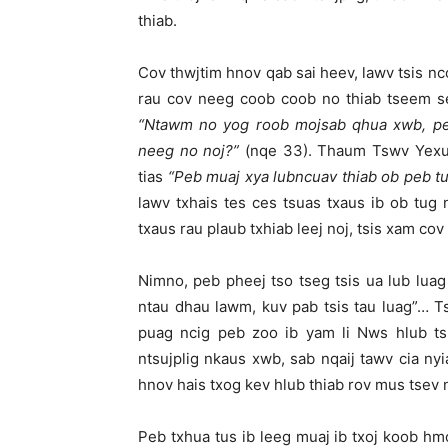
thiab.
Cov thwjtim hnov qab sai heev, lawv tsis n
rau cov neeg coob coob no thiab tseem see
“
Ntawm no yog roob mojsab qhua xwb, pe
neeg no noj?
”
(nqe 33). Thaum Tswv Yex
tias
“
Peb muaj xya lubncuav thiab ob peb t
lawv txhais tes ces tsuas txaus ib ob tug
txaus rau plaub txhiab leej noj, tsis xam 
Nimno, peb pheej tso tseg tsis ua lub lua
ntau dhau lawm, kuv pab tsis tau luag”… 
puag ncig peb zoo ib yam li Nws hlub ts
ntsujplig nkaus xwb, sab nqaij tawv cia ny
hnov hais txog kev hlub thiab rov mus tsev 
Peb txhua tus ib leeg muaj ib txoj koob hm