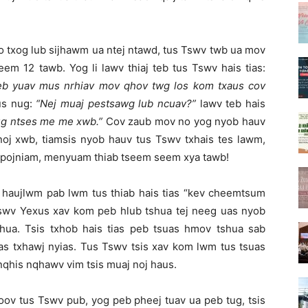
co txog lub sijhawm ua ntej ntawd, tus Tswv twb ua mov
m 12 tawb. Yog li lawv thiaj teb tus Tswv hais tias:
b yuav mus nrhiav mov qhov twg los kom txaus cov
us nug:
“Nej muaj pestsawg lub ncuav?”
lawv teb hais
ug ntses me me xwb.
”
Cov zaub mov no yog nyob hauv
 noj xwb, tiamsis nyob hauv tus Tswv txhais tes lawm,
cov pojniam, menyuam thiab tseem seem xya tawb!
g haujlwm pab lwm tus thiab hais tias “kev cheemtsum
Tswv Yexus xav kom peb hlub tshua tej neeg uas nyob
hua. Tsis txhob hais tias peb tsuas hmov tshua sab
ias txhawj nyias. Tus Tswv tsis xav kom lwm tus tsuas
nqhis nqhawv vim tsis muaj noj haus.
oov tus Tswv pub, yog peb pheej tuav ua peb tug, tsis