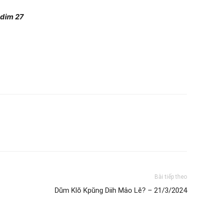
dim 27
Bài tiếp theo
Dŭm Klŏ Kpŭng Diih Mâo Lĕ? – 21/3/2024