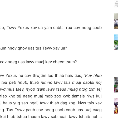
, Tswv Yexus xav ua yam dabtsi rau cov neeg coob
um hnov qhov uas tus Tswv xav ua?
 cov neeg uas lawv muaj kev cheemtsum?
v Yexus hu cov thwjtim los thiab hais tias,
“
Kuv hlub
 tau peb hnub, thiab nimno lawv tsis muaj dabtsi noj
ntawd mus tsev, nyob tsam lawv tsaus muag ntog tom tej
thiab kho tej neeg muaj mob zoo xwb tiamsis Nws kuj
 haus yug sab nqaij tawv thiab dag zog. Nws tsis xav
zog. Tus Tswv paub cov neeg coob coob uas tuaj cuag
 kuj hlub tshua thaum lawv sab nqaij tawv tshaib nqhis