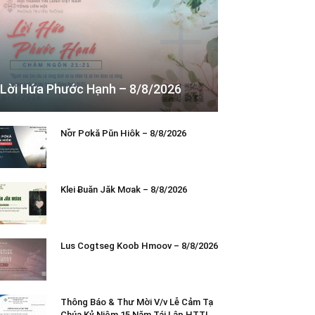
Lời Hứa Phước Hạnh – 8/8/2026
Nơ̆r Pơkă Pŭn Hiôk – 8/8/2026
Klei Ƀuăn Jăk Mơak – 8/8/2026
Lus Cogtseg Koob Hmoov – 8/8/2026
Thông Báo & Thư Mời V/v Lễ Cảm Tạ
Chúa Kỷ Niệm 15 Năm Tái Lập HTTL