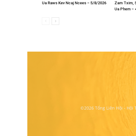
Ua Raws Kev Ncaj Ncees – 5/8/2026
Zam Txim, S
Ua Phem – 
©2026 Tổng Liên Hội - Hội