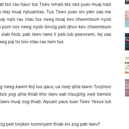
b tso rau hauv tus Tswv txhais tes ces yuav muaj nqis
au leej muaj npluamias. Tus Tswv yuav siv yam uas me
uaj nqis rau ntau tus neeg muaj kev cheemtsum nyob
b pom cov neeg nyob ibncig peb qhov kev cheemtsum
b siab hlub, pab lawv raws li peb lub peevxwm, tej uas
g paj txi txiv ntau rau lwm tus.
ug neeg kawm Koj tus qauv, ua neej qhia tawm Txojmoo
sis yog qhia thiab kho lawv sab ntsujplig xwb tiamsis
m lawv muaj zog thiab. Nyuam yaus tuav Tswv Yexus lub
cig peb txojkev txomnyem thiab siv zog pab lawv?