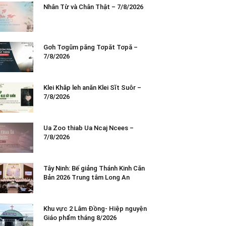
Nhân Từ và Chân Thật – 7/8/2026
Gơh Tơgŭm păng Tơpăt Tơpă –
7/8/2026
Klei Khăp leh anăn Klei Sĭt Suôr –
7/8/2026
Ua Zoo thiab Ua Ncaj Ncees –
7/8/2026
Tây Ninh: Bế giảng Thánh Kinh Căn
Bản 2026 Trung tâm Long An
Khu vực 2 Lâm Đồng- Hiệp nguyện
Giáo phẩm tháng 8/2026