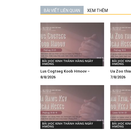
BÀI VIẾT LIÊN QUAN
XEM THÊM
BÀI HỌC KINH THÁNH HÀNG NGÀY
BÀI HỌC KI
HMÔNG
HMÔNG
Lus Cogtseg Koob Hmoov –
Ua Zoo thia
8/8/2026
7/8/2026
BÀI HỌC KINH THÁNH HÀNG NGÀY
BÀI HỌC KI
HMÔNG
HMÔNG