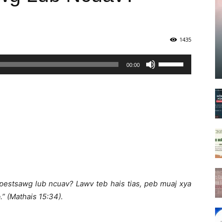
1435
Sử
00:00
dụng
các
phím
mũi
tên
Lên/Xuống
để
tăng
hoặc
 pestsawg lub ncuav? Lawv teb hais tias,
p
eb muaj xya
giảm
.
” (Mathais 15:34).
âm
lượng.