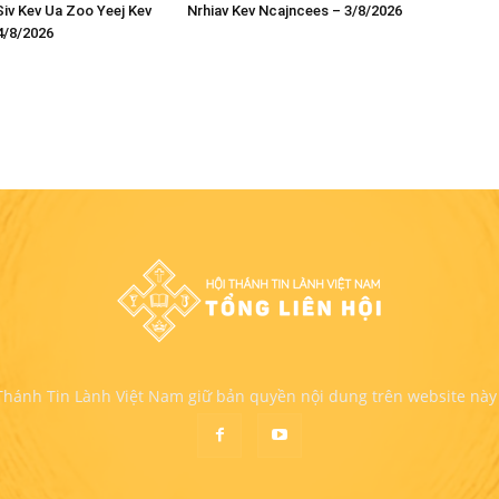
iv Kev Ua Zoo Yeej Kev
Nrhiav Kev Ncajncees – 3/8/2026
4/8/2026
 Thánh Tin Lành Việt Nam giữ bản quyền nội dung trên website này