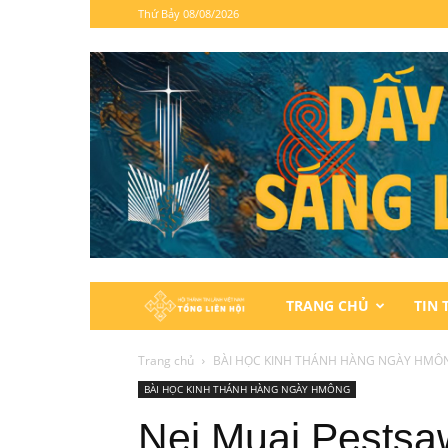
Thứ Bảy 08/08/2026
Hội
TRANG CHỦ
TIN 
Thánh
Trang chủ
BÀI HỌC KINH THÁNH HÀNG NGÀY HMÔ
BÀI HỌC KINH THÁNH HÀNG NGÀY HMÔNG
Tin
Nej Muaj Pestsa