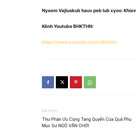
Nyeem Vajluskub hauv peb lub xyoo:
Khiav
Kênh Youtube BHKTHN:
https://www.youtube.com/c/bhkthn
Bài trước
Thư Phân Ưu Cùng Tang Quyến Của Quả Phụ
Mục Sư NGÔ VĂN CHƠI