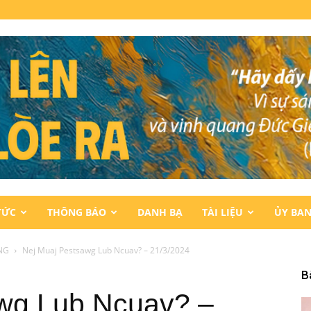
TỨC
THÔNG BÁO
DANH BẠ
TÀI LIỆU
ỦY BA
NG
Nej Muaj Pestsawg Lub Ncuav? – 21/3/2024
B
wg Lub Ncuav? –