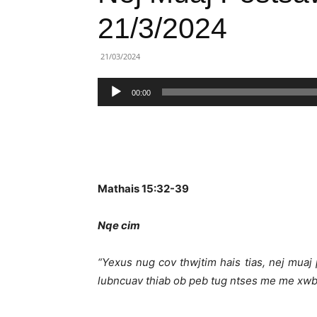
Lành
21/3/2024
Việt
21/03/2024
Nam
Trình
00:00
phát
âm
thanh
Mathais 15:32-39
Nqe cim
“
Yexus nug cov thwjtim hais tias,
n
ej muaj
lubncuav thiab ob peb tug ntses me me xwb