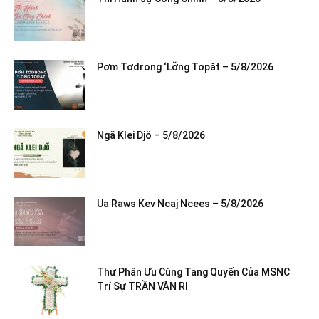
Pơm Tơdrong ‘Lơ̆ng Tơpăt – 5/8/2026
Ngă Klei Djŏ – 5/8/2026
Ua Raws Kev Ncaj Ncees – 5/8/2026
Thư Phân Ưu Cùng Tang Quyến Của MSNC
Trí Sự TRẦN VĂN RI