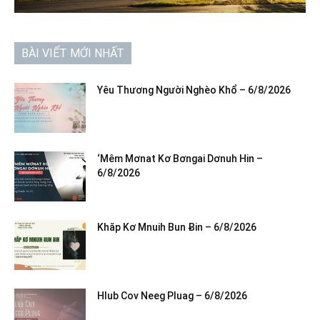
BÀI VIẾT MỚI NHẤT
Yêu Thương Người Nghèo Khổ – 6/8/2026
‘Mêm Mơnat Kơ Bơngai Dơnuh Hin –
6/8/2026
Khăp Kơ Mnuih Bun Ƀin – 6/8/2026
Hlub Cov Neeg Pluag – 6/8/2026