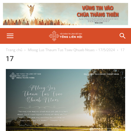
Trang chủ
Mloog Lus Thaum Tus Tswv Qhuab Ntuas – 17/5/2024
17
17