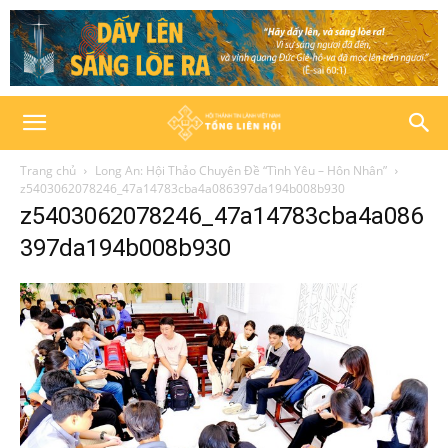
Trang chủ
Long An: Hội Thảo Chuyên Đề “Tình Yêu – Hôn Nhân”
z5403062078246_47a14783cba4a086397da194b008b930
z5403062078246_47a14783cba4a086
397da194b008b930