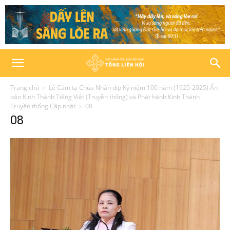
Trang chủ
Lễ Cảm tạ Chúa Nhân dịp Kỷ niệm 100 năm (1925-2025) Ấn
bản Kinh Thánh Tiếng Việt (Truyền thống) và Phát hành Kinh Thánh
Truyền thống Cập nhật
08
08