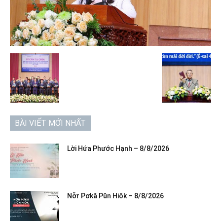
BÀI VIẾT MỚI NHẤT
Lời Hứa Phước Hạnh – 8/8/2026
Nơ̆r Pơkă Pŭn Hiôk – 8/8/2026