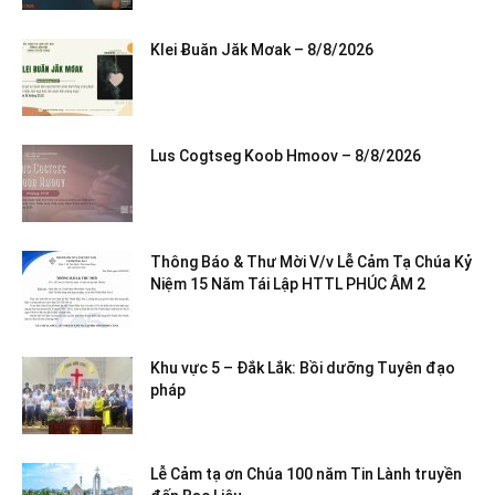
Klei Ƀuăn Jăk Mơak – 8/8/2026
Lus Cogtseg Koob Hmoov – 8/8/2026
Thông Báo & Thư Mời V/v Lễ Cảm Tạ Chúa Kỷ
Niệm 15 Năm Tái Lập HTTL PHÚC ÂM 2
Khu vực 5 – Đắk Lắk: Bồi dưỡng Tuyên đạo
pháp
Lễ Cảm tạ ơn Chúa 100 năm Tin Lành truyền