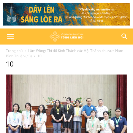
Trang chủ
Lâm Đồng: Thi đố Kinh Thánh các Hội Thánh khu vực Nam
Bình Thuận (cũ)
10
10