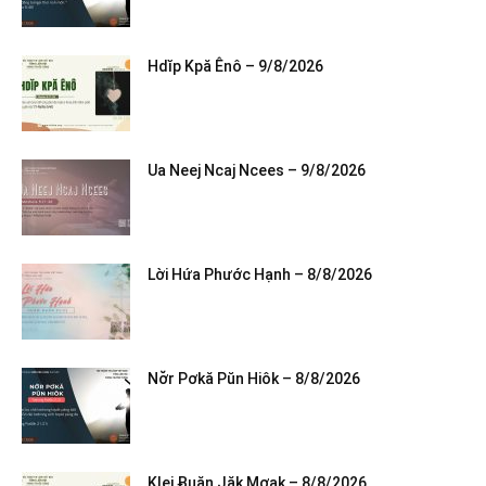
Hdĭp Kpă Ênô – 9/8/2026
Ua Neej Ncaj Ncees – 9/8/2026
Lời Hứa Phước Hạnh – 8/8/2026
Nơ̆r Pơkă Pŭn Hiôk – 8/8/2026
Klei Ƀuăn Jăk Mơak – 8/8/2026