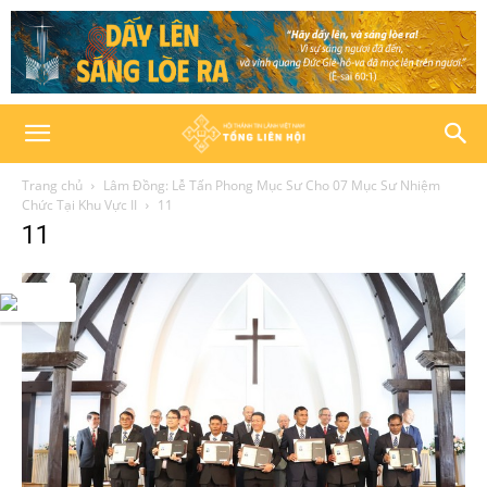
Trang chủ
Lâm Đồng: Lễ Tấn Phong Mục Sư Cho 07 Mục Sư Nhiệm
Chức Tại Khu Vực II
11
11