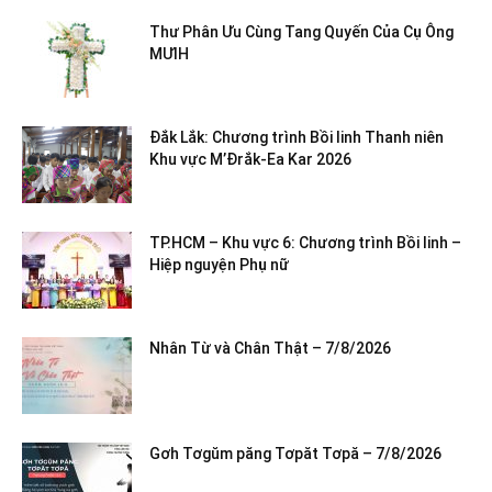
Thư Phân Ưu Cùng Tang Quyến Của Cụ Ông
MƯIH
Đắk Lắk: Chương trình Bồi linh Thanh niên
Khu vực M’Đrắk-Ea Kar 2026
TP.HCM – Khu vực 6: Chương trình Bồi linh –
Hiệp nguyện Phụ nữ
Nhân Từ và Chân Thật – 7/8/2026
Gơh Tơgŭm păng Tơpăt Tơpă – 7/8/2026