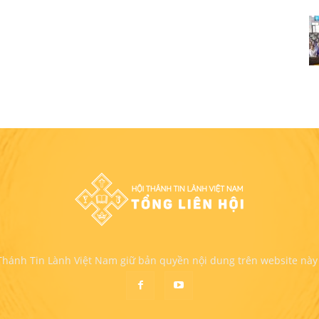
 Thánh Tin Lành Việt Nam giữ bản quyền nội dung trên website này