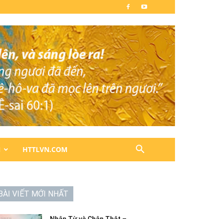
N
HTTLVN.COM
BÀI VIẾT MỚI NHẤT