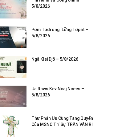
Thi Hành sự Công Chính –
5/8/2026
Pơm Tơdrong ‘Lơ̆ng Tơpăt –
5/8/2026
Ngă Klei Djŏ – 5/8/2026
Ua Raws Kev Ncaj Ncees –
5/8/2026
Thư Phân Ưu Cùng Tang Quyến
Của MSNC Trí Sự TRẦN VĂN RI