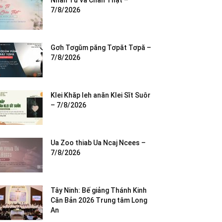
Nhân Từ và Chân Thật –
7/8/2026
Gơh Tơgŭm păng Tơpăt Tơpă –
7/8/2026
Klei Khăp leh anăn Klei Sĭt Suôr
– 7/8/2026
Ua Zoo thiab Ua Ncaj Ncees –
7/8/2026
Tây Ninh: Bế giảng Thánh Kinh
Căn Bản 2026 Trung tâm Long
An