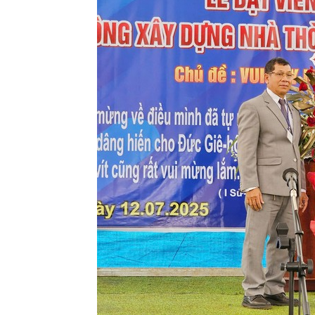
Lành
Việt
Nam