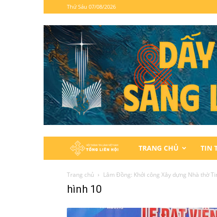
Thứ Sáu 07/08/2026
Hội
TRANG CHỦ
TIN 
Thánh
Trang chủ
Lâm Đồng: Khởi công Xây dựng Nhà thờ Ti
hình 10
Tin