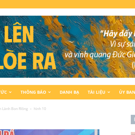
TỨC
THÔNG BÁO
DANH BẠ
TÀI LIỆU
ỦY BA
n Lành Bon Rlông
hình 10