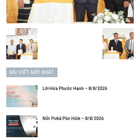
BÀI VIẾT MỚI NHẤT
Lời Hứa Phước Hạnh – 8/8/2026
Nơ̆r Pơkă Pŭn Hiôk – 8/8/2026