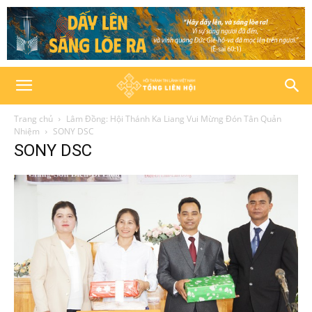
Trang chủ
Lâm Đồng: Hội Thánh Ka Liang Vui Mừng Đón Tân Quản
Nhiệm
SONY DSC
SONY DSC