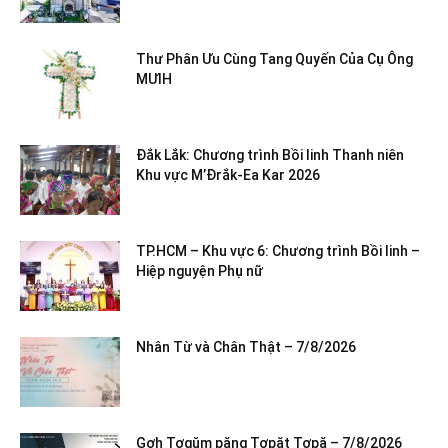
Thư Phân Ưu Cùng Tang Quyến Của Cụ Ông
MƯIH
Đắk Lắk: Chương trình Bồi linh Thanh niên
Khu vực M’Đrắk-Ea Kar 2026
TP.HCM – Khu vực 6: Chương trình Bồi linh –
Hiệp nguyện Phụ nữ
Nhân Từ và Chân Thật – 7/8/2026
Gơh Tơgŭm păng Tơpăt Tơpă – 7/8/2026