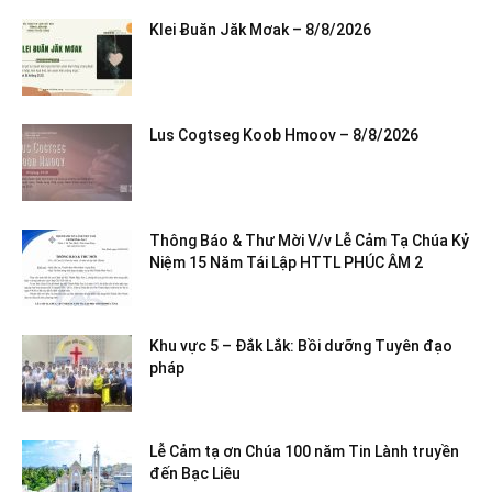
Klei Ƀuăn Jăk Mơak – 8/8/2026
Lus Cogtseg Koob Hmoov – 8/8/2026
Thông Báo & Thư Mời V/v Lễ Cảm Tạ Chúa Kỷ
Niệm 15 Năm Tái Lập HTTL PHÚC ÂM 2
Khu vực 5 – Đắk Lắk: Bồi dưỡng Tuyên đạo
pháp
Lễ Cảm tạ ơn Chúa 100 năm Tin Lành truyền
đến Bạc Liêu