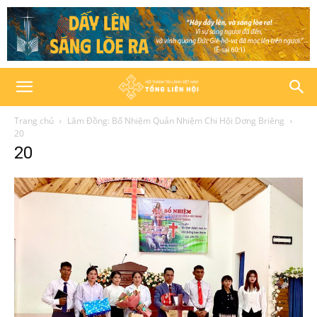
Trang chủ
Lâm Đồng: Bổ Nhiệm Quản Nhiệm Chi Hội Dơng Briêng
20
20