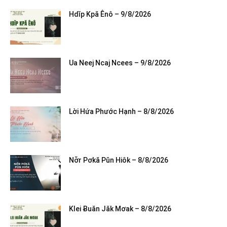
Hdĭp Kpă Ênô – 9/8/2026
Ua Neej Ncaj Ncees – 9/8/2026
Lời Hứa Phước Hạnh – 8/8/2026
Nơ̆r Pơkă Pŭn Hiôk – 8/8/2026
Klei Ƀuăn Jăk Mơak – 8/8/2026