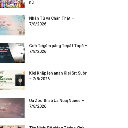
nữ
Nhân Từ và Chân Thật –
7/8/2026
Gơh Tơgŭm păng Tơpăt Tơpă –
7/8/2026
Klei Khăp leh anăn Klei Sĭt Suôr
– 7/8/2026
Ua Zoo thiab Ua Ncaj Ncees –
7/8/2026