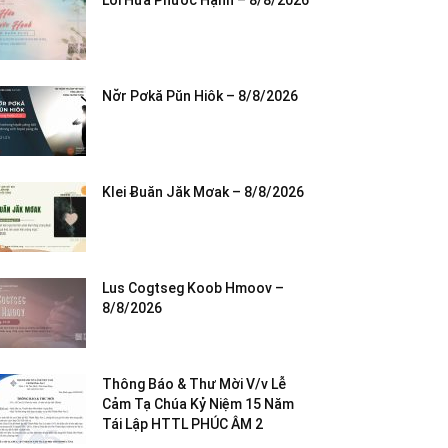
Lời Hứa Phước Hạnh – 8/8/2026
Nơ̆r Pơkă Pŭn Hiôk – 8/8/2026
Klei Ƀuăn Jăk Mơak – 8/8/2026
Lus Cogtseg Koob Hmoov –
8/8/2026
Thông Báo & Thư Mời V/v Lễ
Cảm Tạ Chúa Kỷ Niệm 15 Năm
Tái Lập HTTL PHÚC ÂM 2