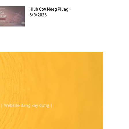
Hlub Cov Neeg Pluag –
6/8/2026
 | Website đang xây dựng |