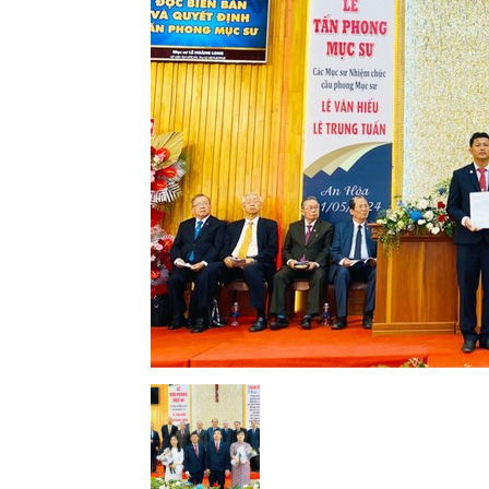
Lành
Việt
Nam