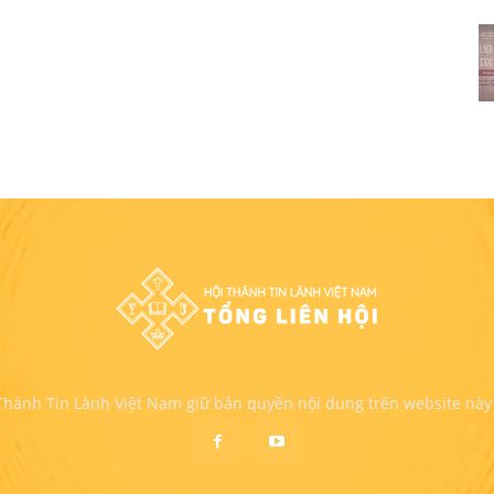
 Thánh Tin Lành Việt Nam giữ bản quyền nội dung trên website này