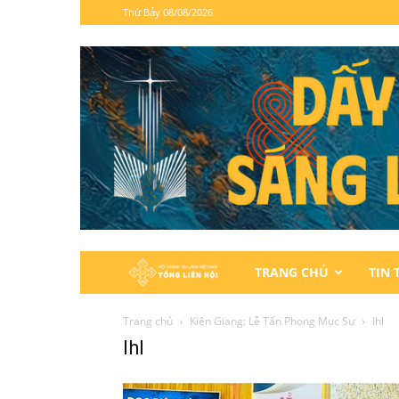
Thứ Bảy 08/08/2026
Hội
TRANG CHỦ
TIN 
Thánh
Trang chủ
Kiên Giang: Lễ Tấn Phong Mục Sư
lhl
lhl
Tin