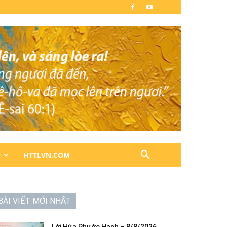
N
HTTLVN.COM
BÀI VIẾT MỚI NHẤT