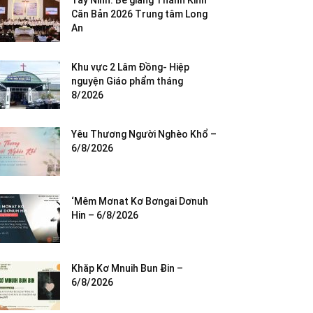
Tây Ninh: Bế giảng Thánh Kinh
Căn Bản 2026 Trung tâm Long
An
Khu vực 2 Lâm Đồng- Hiệp
nguyện Giáo phẩm tháng
8/2026
Yêu Thương Người Nghèo Khổ –
6/8/2026
‘Mêm Mơnat Kơ Bơngai Dơnuh
Hin – 6/8/2026
Khăp Kơ Mnuih Bun Ƀin –
6/8/2026