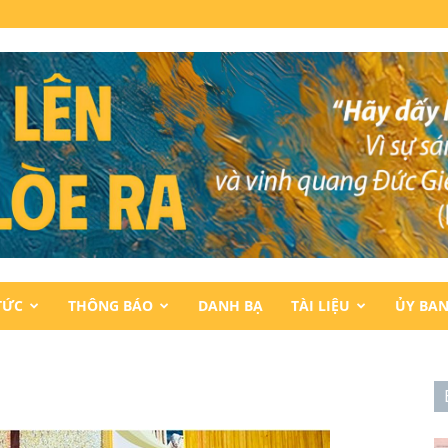
TỨC
THÔNG BÁO
DANH BẠ
TÀI LIỆU
ỦY BA