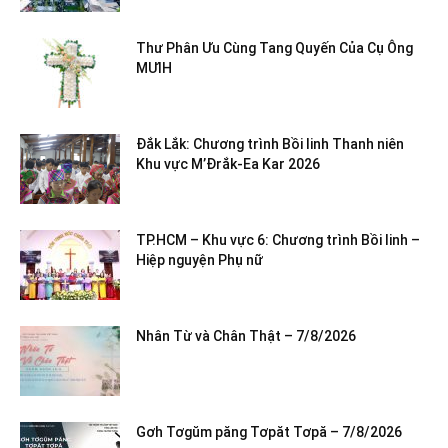
Thư Phân Ưu Cùng Tang Quyến Của Cụ Ông
MƯIH
Đắk Lắk: Chương trình Bồi linh Thanh niên
Khu vực M’Đrắk-Ea Kar 2026
TP.HCM – Khu vực 6: Chương trình Bồi linh –
Hiệp nguyện Phụ nữ
Nhân Từ và Chân Thật – 7/8/2026
Gơh Tơgŭm păng Tơpăt Tơpă – 7/8/2026