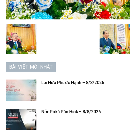
BÀI VIẾT MỚI NHẤT
Lời Hứa Phước Hạnh – 8/8/2026
Nơ̆r Pơkă Pŭn Hiôk – 8/8/2026