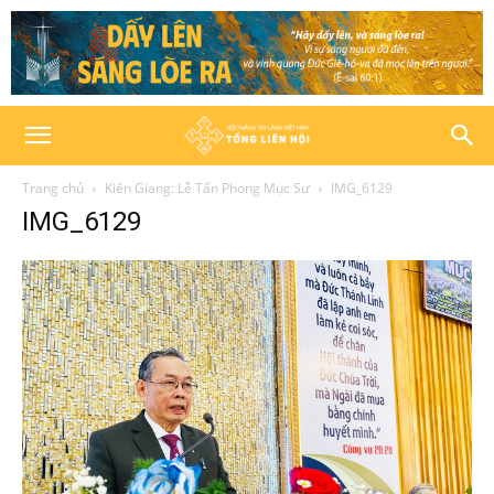
Trang chủ
Kiên Giang: Lễ Tấn Phong Mục Sư
IMG_6129
IMG_6129