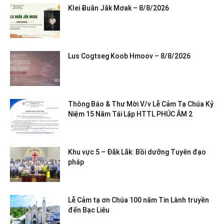
Klei Ƀuăn Jăk Mơak – 8/8/2026
Lus Cogtseg Koob Hmoov – 8/8/2026
Thông Báo & Thư Mời V/v Lễ Cảm Tạ Chúa Kỷ
Niệm 15 Năm Tái Lập HTTL PHÚC ÂM 2
Khu vực 5 – Đắk Lắk: Bồi dưỡng Tuyên đạo
pháp
Lễ Cảm tạ ơn Chúa 100 năm Tin Lành truyền
đến Bạc Liêu