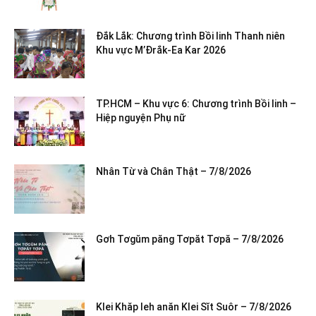
Đắk Lắk: Chương trình Bồi linh Thanh niên
Khu vực M’Đrắk-Ea Kar 2026
TP.HCM – Khu vực 6: Chương trình Bồi linh –
Hiệp nguyện Phụ nữ
Nhân Từ và Chân Thật – 7/8/2026
Gơh Tơgŭm păng Tơpăt Tơpă – 7/8/2026
Klei Khăp leh anăn Klei Sĭt Suôr – 7/8/2026