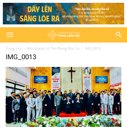
Trang chủ
Kiên Giang: Lễ Tấn Phong Mục Sư
IMG_0013
IMG_0013