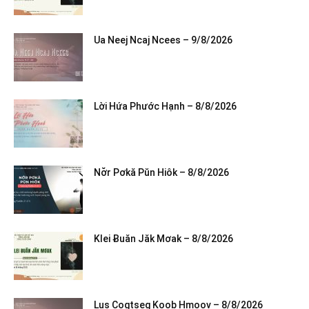
Ua Neej Ncaj Ncees – 9/8/2026
Lời Hứa Phước Hạnh – 8/8/2026
Nơ̆r Pơkă Pŭn Hiôk – 8/8/2026
Klei Ƀuăn Jăk Mơak – 8/8/2026
Lus Cogtseg Koob Hmoov – 8/8/2026