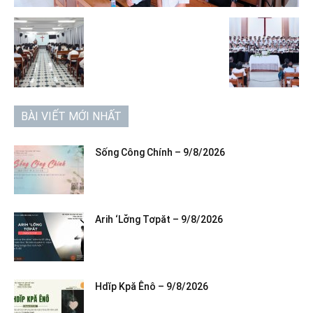
BÀI VIẾT MỚI NHẤT
Sống Công Chính – 9/8/2026
Arih ‘Lơ̆ng Tơpăt – 9/8/2026
Hdĭp Kpă Ênô – 9/8/2026