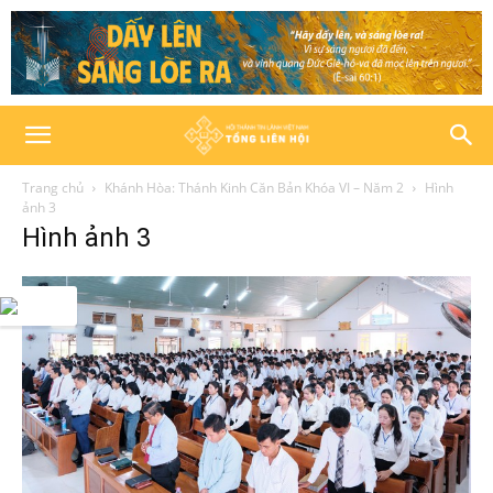
Trang chủ
Khánh Hòa: Thánh Kinh Căn Bản Khóa VI – Năm 2
Hình
ảnh 3
Hình ảnh 3