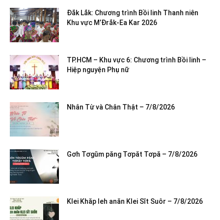
Đắk Lắk: Chương trình Bồi linh Thanh niên
Khu vực M’Đrắk-Ea Kar 2026
TP.HCM – Khu vực 6: Chương trình Bồi linh –
Hiệp nguyện Phụ nữ
Nhân Từ và Chân Thật – 7/8/2026
Gơh Tơgŭm păng Tơpăt Tơpă – 7/8/2026
Klei Khăp leh anăn Klei Sĭt Suôr – 7/8/2026