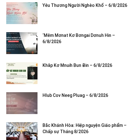
Yêu Thương Người Nghèo Khổ – 6/8/2026
‘Mêm Mơnat Kơ Bơngai Dơnuh Hin –
6/8/2026
Khăp Kơ Mnuih Bun Ƀin – 6/8/2026
Hlub Cov Neeg Pluag – 6/8/2026
Bắc Khánh Hòa: Hiệp nguyện Giáo phẩm –
Chấp sự Tháng 8/2026