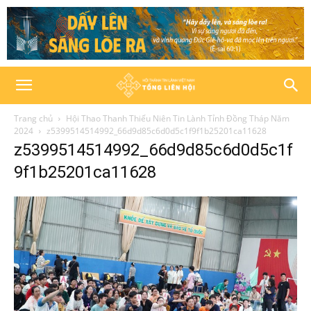
Trang chủ
Hội Thao Thanh Thiếu Niên Tin Lành Tỉnh Đồng Tháp Năm
2024
z5399514514992_66d9d85c6d0d5c1f9f1b25201ca11628
z5399514514992_66d9d85c6d0d5c1f
9f1b25201ca11628