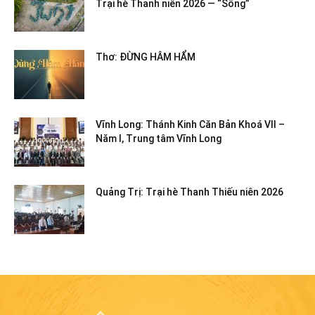
Trại hè Thanh niên 2026 — “Sống”
Thơ: ĐỪNG HÂM HẨM
Vĩnh Long: Thánh Kinh Căn Bản Khoá VII –
Năm I, Trung tâm Vĩnh Long
Quảng Trị: Trại hè Thanh Thiếu niên 2026