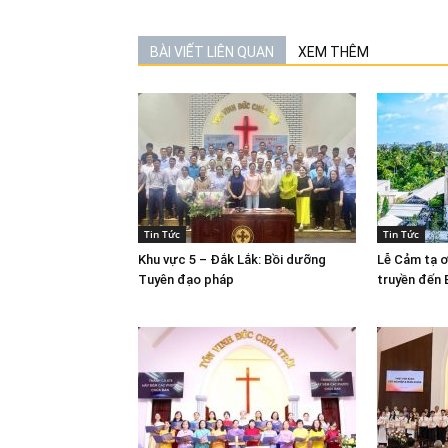
BÀI VIẾT LIÊN QUAN
XEM THÊM
Tin Tức
Tin Tức
Khu vực 5 – Đắk Lắk: Bồi dưỡng
Lễ Cảm tạ ơ
Tuyên đạo pháp
truyền đến 