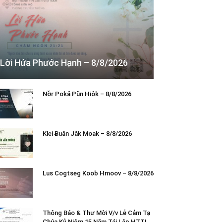
Lời Hứa Phước Hạnh – 8/8/2026
Nơ̆r Pơkă Pŭn Hiôk – 8/8/2026
Klei Ƀuăn Jăk Mơak – 8/8/2026
Lus Cogtseg Koob Hmoov – 8/8/2026
Thông Báo & Thư Mời V/v Lễ Cảm Tạ
Chúa Kỷ Niệm 15 Năm Tái Lập HTTL