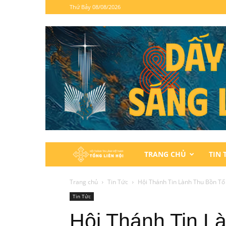
Thứ Bảy 08/08/2026
Hội
TRANG CHỦ
TIN 
Thánh
Trang chủ
Tin Tức
Hội Thánh Tin Lành Thu Bồn T
Tin Tức
Tin
Hội Thánh Tin L