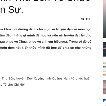
n Sự.
1405
qua khóa bồi dưỡng dành cho mục sư truyền đạo về môn học
tâm đắc những gì mình đã học và nôn nã truyền đạt lại cho
hau phục vụ Chúa, phục vụ anh em hiệu quả. Trong số đó có
muốn đem hết kiến thức mình đã học để chia sẻ cho những
TL Thu Bồn, huyện Duy Xuyên, tỉnh Quảng Nam tổ chức huấn
ực Tế cho Chi Hội.