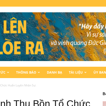
TỨC
THÔNG BÁO
DANH BẠ
TÀI LIỆU
ỦY BA
ổ Chức Huấn Luyện Nhân Sự.
B
ành Thu Bồn Tổ Chức