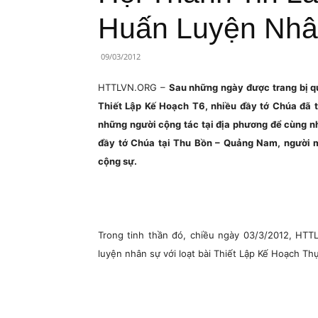
Lành
Huấn Luyện Nhâ
Việt
09/03/2012
Nam
HTTLVN.ORG –
Sau những ngày được trang bị 
Thiết Lập Kế Hoạch T6, nhiều đầy tớ Chúa đã 
những người cộng tác tại địa phương để cùng n
đầy tớ Chúa tại Thu Bồn – Quảng Nam, người 
cộng sự.
Trong tinh thần đó, chiều ngày 03/3/2012, HT
luyện nhân sự với loạt bài Thiết Lập Kế Hoạch Th