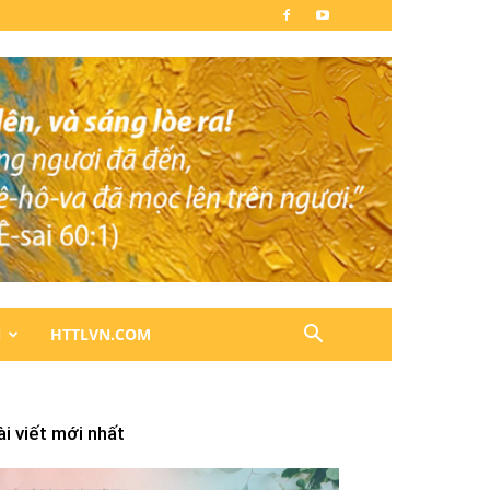
N
HTTLVN.COM
ài viết mới nhất