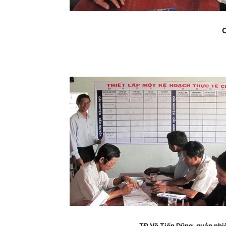
C
TĐ Võ Tiến Dũng, quản nh