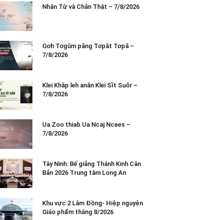
Nhân Từ và Chân Thật – 7/8/2026
Gơh Tơgŭm păng Tơpăt Tơpă –
7/8/2026
Klei Khăp leh anăn Klei Sĭt Suôr –
7/8/2026
Ua Zoo thiab Ua Ncaj Ncees –
7/8/2026
Tây Ninh: Bế giảng Thánh Kinh Căn
Bản 2026 Trung tâm Long An
Khu vực 2 Lâm Đồng- Hiệp nguyện
Giáo phẩm tháng 8/2026