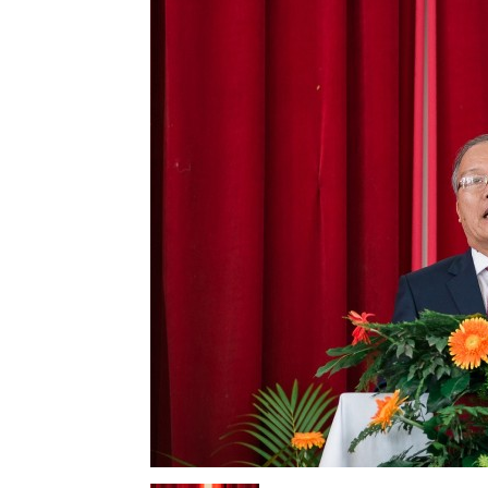
Lành
Việt
Nam