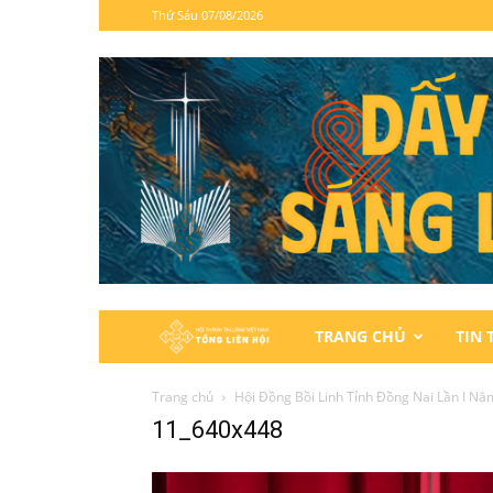
Thứ Sáu 07/08/2026
Hội
TRANG CHỦ
TIN 
Thánh
Trang chủ
Hội Đồng Bồi Linh Tỉnh Đồng Nai Lần I N
11_640x448
Tin