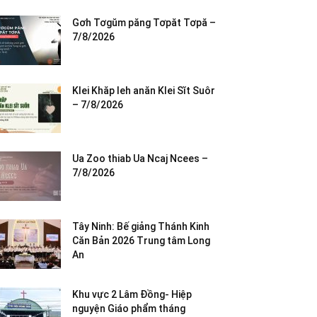
Gơh Tơgŭm păng Tơpăt Tơpă –
7/8/2026
Klei Khăp leh anăn Klei Sĭt Suôr
– 7/8/2026
Ua Zoo thiab Ua Ncaj Ncees –
7/8/2026
Tây Ninh: Bế giảng Thánh Kinh
Căn Bản 2026 Trung tâm Long
An
Khu vực 2 Lâm Đồng- Hiệp
nguyện Giáo phẩm tháng