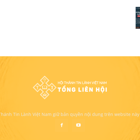
 Thánh Tin Lành Việt Nam giữ bản quyền nội dung trên website này