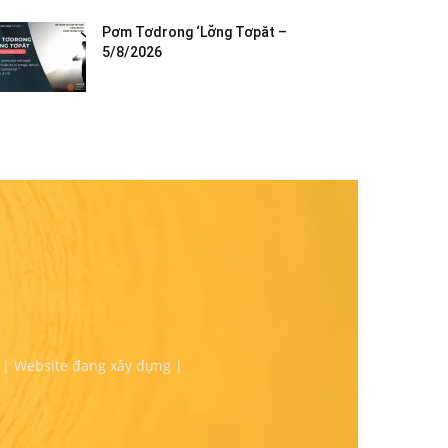
Pơm Tơdrong ‘Lơ̆ng Tơpăt –
5/8/2026
 | Website đang xây dựng |