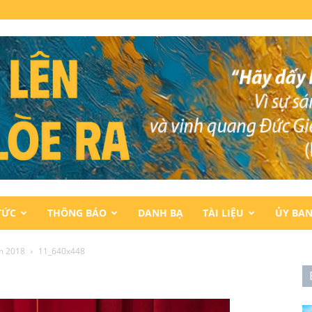
TỨC
THÔNG BÁO
DANH BẠ
TÀI LIỆU
ỦY BA
ăm 2018
11_640x448