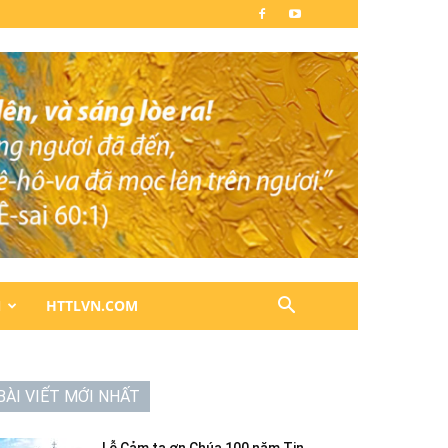
N
HTTLVN.COM
BÀI VIẾT MỚI NHẤT