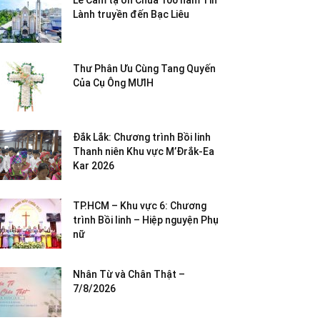
Lễ Cảm tạ ơn Chúa 100 năm Tin
Lành truyền đến Bạc Liêu
Thư Phân Ưu Cùng Tang Quyến
Của Cụ Ông MƯIH
Đắk Lắk: Chương trình Bồi linh
Thanh niên Khu vực M’Đrắk-Ea
Kar 2026
TP.HCM – Khu vực 6: Chương
trình Bồi linh – Hiệp nguyện Phụ
nữ
Nhân Từ và Chân Thật –
7/8/2026