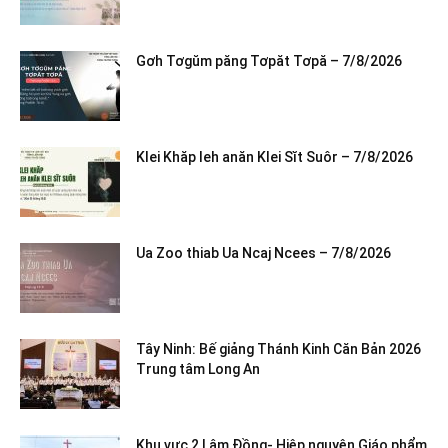
Gơh Tơgŭm păng Tơpăt Tơpă – 7/8/2026
Klei Khăp leh anăn Klei Sĭt Suôr – 7/8/2026
Ua Zoo thiab Ua Ncaj Ncees – 7/8/2026
Tây Ninh: Bế giảng Thánh Kinh Căn Bản 2026
Trung tâm Long An
Khu vực 2 Lâm Đồng- Hiệp nguyện Giáo phẩm