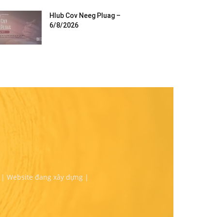
Hlub Cov Neeg Pluag –
6/8/2026
 | Website đang xây dựng |