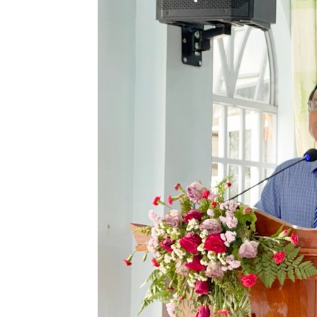
Lành
Việt
Nam