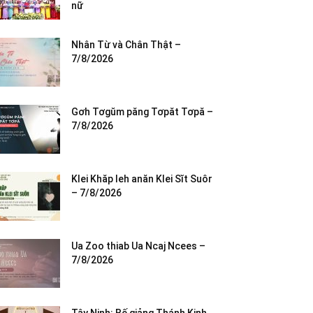
nữ
Nhân Từ và Chân Thật –
7/8/2026
Gơh Tơgŭm păng Tơpăt Tơpă –
7/8/2026
Klei Khăp leh anăn Klei Sĭt Suôr
– 7/8/2026
Ua Zoo thiab Ua Ncaj Ncees –
7/8/2026