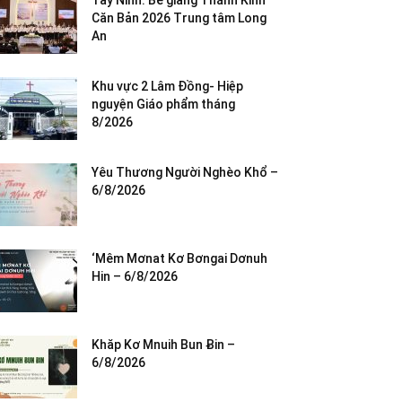
Tây Ninh: Bế giảng Thánh Kinh
Căn Bản 2026 Trung tâm Long
An
Khu vực 2 Lâm Đồng- Hiệp
nguyện Giáo phẩm tháng
8/2026
Yêu Thương Người Nghèo Khổ –
6/8/2026
‘Mêm Mơnat Kơ Bơngai Dơnuh
Hin – 6/8/2026
Khăp Kơ Mnuih Bun Ƀin –
6/8/2026