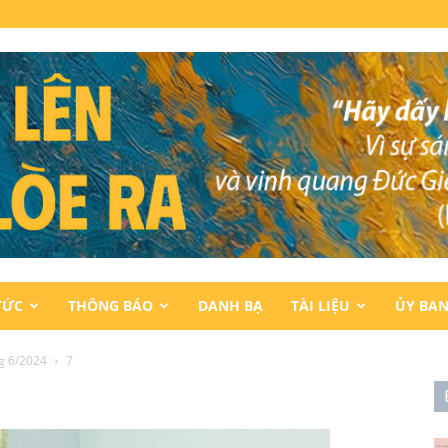
TỨC
THÔNG BÁO
DANH BẠ
TÀI LIỆU
ỦY BA
g 6/2024
7