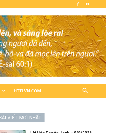
N
HTTLVN.COM
BÀI VIẾT MỚI NHẤT