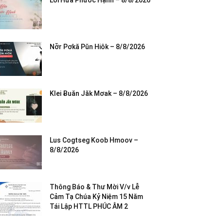
Lời Hứa Phước Hạnh – 8/8/2026
Nơ̆r Pơkă Pŭn Hiôk – 8/8/2026
Klei Ƀuăn Jăk Mơak – 8/8/2026
Lus Cogtseg Koob Hmoov –
8/8/2026
Thông Báo & Thư Mời V/v Lễ
Cảm Tạ Chúa Kỷ Niệm 15 Năm
Tái Lập HTTL PHÚC ÂM 2