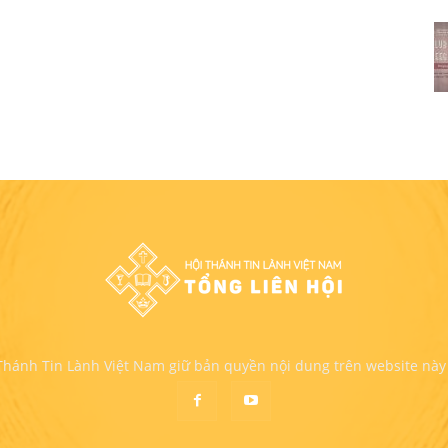
 Thánh Tin Lành Việt Nam giữ bản quyền nội dung trên website này