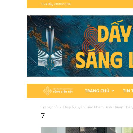
Thứ Bảy 08/08/2026
Hội
TRANG CHỦ
TIN 
Thánh
Trang chủ
Hiệp Nguyện Giáo Phẩm Bình Thuận Thán
7
Tin