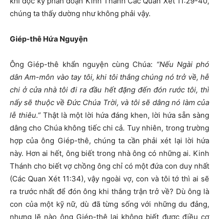
khi đọc kỹ phân đoạn Kinh Thánh Các Quan Xét 11:29-40,
chúng ta thấy dường như không phải vậy.
Giép-thê Hứa Nguyện
Ông Giép-thê khẩn nguyện cùng Chúa:
“Nếu Ngài phó
dân Am-môn vào tay tôi, khi tôi thắng chúng nó trở về, hễ
chi ở cửa nhà tôi đi ra đầu hết đặng đến đón rước tôi, thì
nấy sẽ thuộc về Đức Chúa Trời, và tôi sẽ dâng nó làm của
lễ thiêu.”
Thật là một lời hứa đáng khen, lời hứa sẵn sàng
dâng cho Chúa không tiếc chi cả. Tuy nhiên, trong trường
hợp của ông Giép-thê, chúng ta cần phải xét lại lời hứa
này. Hơn ai hết, ông biết trong nhà ông có những ai. Kinh
Thánh cho biết vợ chồng ông chỉ có một đứa con duy nhất
(Các Quan Xét 11:34), vậy ngoài vợ, con và tôi tớ thì ai sẽ
ra trước nhất để đón ông khi thắng trận trở về? Dù ông là
con của một kỹ nữ, dù đã từng sống với những du đảng,
nhưng lẽ nào ông Giép-thê lại không biết được điều cơ