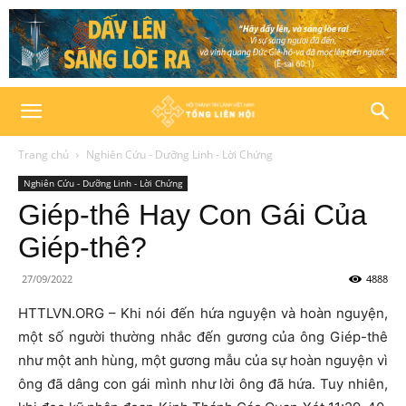
Trang chủ
Nghiên Cứu - Dưỡng Linh - Lời Chứng
Nghiên Cứu - Dưỡng Linh - Lời Chứng
Giép-thê Hay Con Gái Của
Giép-thê?
27/09/2022
4888
HTTLVN.ORG – Khi nói đến hứa nguyện và hoàn nguyện,
một số người thường nhắc đến gương của ông Giép-thê
như một anh hùng, một gương mẫu của sự hoàn nguyện vì
ông đã dâng con gái mình như lời ông đã hứa. Tuy nhiên,