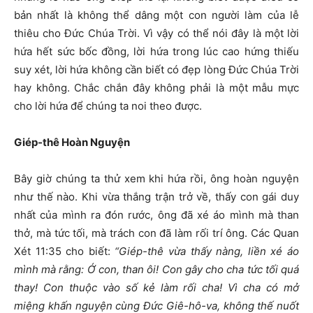
bản nhất là không thể dâng một con người làm của lễ
thiêu cho Đức Chúa Trời. Vì vậy có thể nói đây là một lời
hứa hết sức bốc đồng, lời hứa trong lúc cao hứng thiếu
suy xét, lời hứa không cần biết có đẹp lòng Đức Chúa Trời
hay không. Chắc chắn đây không phải là một mẫu mực
cho lời hứa để chúng ta noi theo được.
Giép-thê Hoàn Nguyện
Bây giờ chúng ta thử xem khi hứa rồi, ông hoàn nguyện
như thế nào. Khi vừa thắng trận trở về, thấy con gái duy
nhất của mình ra đón rước, ông đã xé áo mình mà than
thở, mà tức tối, mà trách con đã làm rối trí ông. Các Quan
Xét 11:35 cho biết:
“Giép-thê vừa thấy nàng, liền xé áo
mình mà rằng: Ớ con, than ôi! Con gây cho cha tức tối quá
thay! Con thuộc vào số kẻ làm rối cha! Vì cha có mở
miệng khấn nguyện cùng Đức Giê-hô-va, không thế nuốt