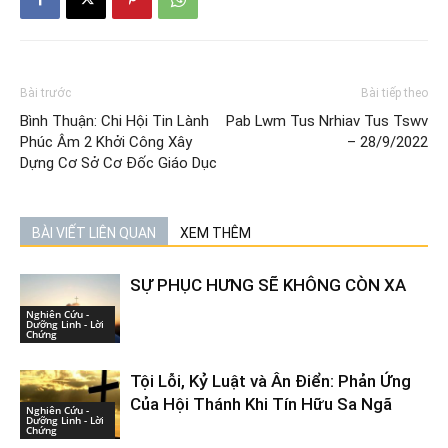
Bài trước
Bài tiếp theo
Bình Thuận: Chi Hội Tin Lành
Pab Lwm Tus Nrhiav Tus Tswv
Phúc Âm 2 Khởi Công Xây
– 28/9/2022
Dựng Cơ Sở Cơ Đốc Giáo Dục
BÀI VIẾT LIÊN QUAN
XEM THÊM
SỰ PHỤC HƯNG SẼ KHÔNG CÒN XA
Nghiên Cứu -
Dưỡng Linh - Lời
Chứng
Tội Lỗi, Kỷ Luật và Ân Điển: Phản Ứng
Của Hội Thánh Khi Tín Hữu Sa Ngã
Nghiên Cứu -
Dưỡng Linh - Lời
Chứng