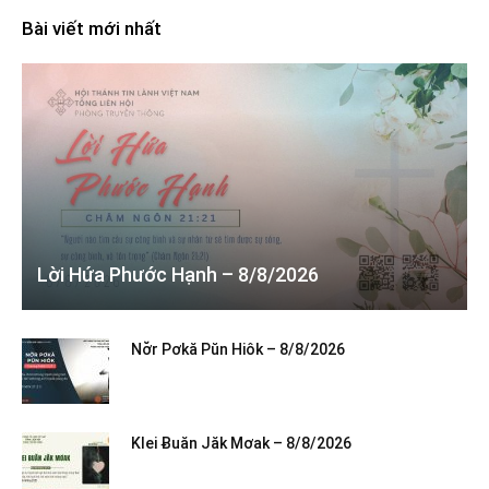
Bài viết mới nhất
Lời Hứa Phước Hạnh – 8/8/2026
Nơ̆r Pơkă Pŭn Hiôk – 8/8/2026
Klei Ƀuăn Jăk Mơak – 8/8/2026