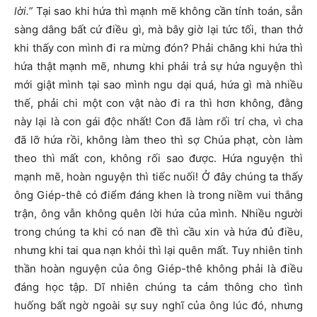
lời.”
Tại sao khi hứa thì mạnh mẽ không cần tính toán, sẵn
sàng dâng bất cứ điều gì, mà bây giờ lại tức tối, than thở
khi thấy con mình đi ra mừng đón? Phải chăng khi hứa thì
hứa thật mạnh mẽ, nhưng khi phải trả sự hứa nguyện thì
mới giật mình tại sao mình ngu dại quá, hứa gì mà nhiều
thế, phải chi một con vật nào đi ra thì hơn không, đằng
này lại là con gái độc nhất! Con đã làm rối trí cha, vì cha
đã lỡ hứa rồi, không làm theo thì sợ Chúa phạt, còn làm
theo thì mất con, không rối sao được. Hứa nguyện thì
mạnh mẽ, hoàn nguyện thì tiếc nuối! Ở đây chúng ta thấy
ông Giép-thê có điểm đáng khen là trong niềm vui thắng
trận, ông vẫn không quên lời hứa của mình. Nhiều người
trong chúng ta khi có nan đề thì cầu xin và hứa đủ điều,
nhưng khi tai qua nạn khỏi thì lại quên mất. Tuy nhiên tinh
thần hoàn nguyện của ông Giép-thê không phải là điều
đáng học tập. Dĩ nhiên chúng ta cảm thông cho tình
huống bất ngờ ngoài sự suy nghĩ của ông lúc đó, nhưng