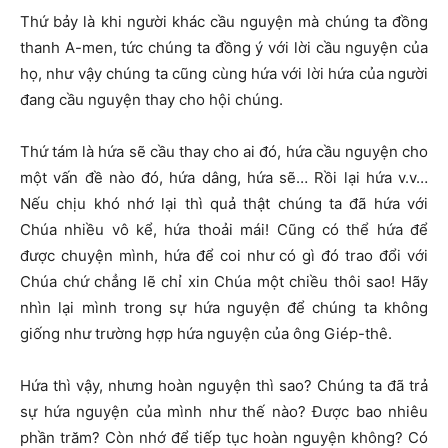
Thứ bảy là khi người khác cầu nguyện mà chúng ta đồng
thanh A-men, tức chúng ta đồng ý với lời cầu nguyện của
họ, như vậy chúng ta cũng cùng hứa với lời hứa của người
đang cầu nguyện thay cho hội chúng.
Thứ tám là hứa sẽ cầu thay cho ai đó, hứa cầu nguyện cho
một vấn đề nào đó, hứa dâng, hứa sẽ… Rồi lại hứa v.v…
Nếu chịu khó nhớ lại thì quả thật chúng ta đã hứa với
Chúa nhiều vô kể, hứa thoải mái! Cũng có thể hứa để
được chuyện mình, hứa để coi như có gì đó trao đổi với
Chúa chứ chẳng lẽ chỉ xin Chúa một chiều thôi sao! Hãy
nhìn lại mình trong sự hứa nguyện để chúng ta không
giống như trường hợp hứa nguyện của ông Giép-thê.
Hứa thì vậy, nhưng hoàn nguyện thì sao? Chúng ta đã trả
sự hứa nguyện của mình như thế nào? Được bao nhiêu
phần trăm? Còn nhớ để tiếp tục hoàn nguyện không? Có