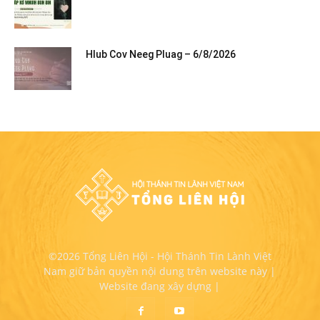
Hlub Cov Neeg Pluag – 6/8/2026
©2026 Tổng Liên Hội - Hội Thánh Tin Lành Việt
Nam giữ bản quyền nội dung trên website này |
Website đang xây dựng |