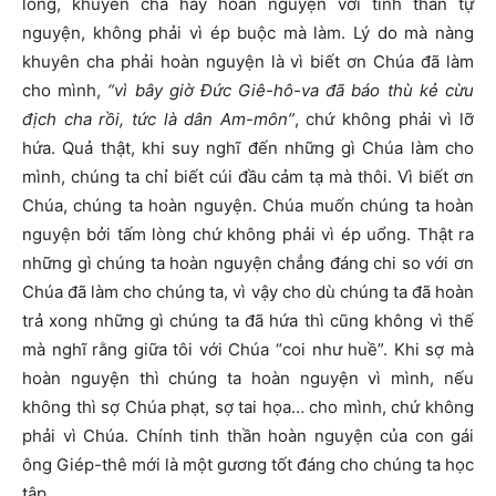
lòng, khuyên cha hãy hoàn nguyện với tinh thần tự
nguyện, không phải vì ép buộc mà làm. Lý do mà nàng
khuyên cha phải hoàn nguyện là vì biết ơn Chúa đã làm
cho mình,
“vì bây giờ Đức Giê-hô-va đã báo thù kẻ cừu
địch cha rồi, tức là dân Am-môn”
, chứ không phải vì lỡ
hứa. Quả thật, khi suy nghĩ đến những gì Chúa làm cho
mình, chúng ta chỉ biết cúi đầu cảm tạ mà thôi. Vì biết ơn
Chúa, chúng ta hoàn nguyện. Chúa muốn chúng ta hoàn
nguyện bởi tấm lòng chứ không phải vì ép uổng. Thật ra
những gì chúng ta hoàn nguyện chẳng đáng chi so với ơn
Chúa đã làm cho chúng ta, vì vậy cho dù chúng ta đã hoàn
trả xong những gì chúng ta đã hứa thì cũng không vì thế
mà nghĩ rằng giữa tôi với Chúa “coi như huề”. Khi sợ mà
hoàn nguyện thì chúng ta hoàn nguyện vì mình, nếu
không thì sợ Chúa phạt, sợ tai họa… cho mình, chứ không
phải vì Chúa. Chính tinh thần hoàn nguyện của con gái
ông Giép-thê mới là một gương tốt đáng cho chúng ta học
tập.