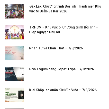
Đắk Lắk: Chương trình Bồi linh Thanh niên Khu
vực M’Đrắk-Ea Kar 2026
TP.HCM – Khu vực 6: Chương trình Bồi linh –
Hiệp nguyện Phụ nữ
Nhân Từ và Chân Thật – 7/8/2026
Gơh Tơgŭm păng Tơpăt Tơpă – 7/8/2026
Klei Khăp leh anăn Klei Sĭt Suôr – 7/8/2026