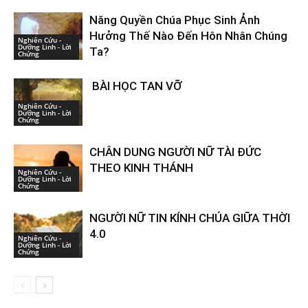
Năng Quyền Chúa Phục Sinh Ảnh
Hưởng Thế Nào Đến Hôn Nhân Chúng
Nghiên Cứu -
Dưỡng Linh - Lời
Ta?
Chứng
BÀI HỌC TAN VỠ
Nghiên Cứu -
Dưỡng Linh - Lời
Chứng
CHÂN DUNG NGƯỜI NỮ TÀI ĐỨC
THEO KINH THÁNH
Nghiên Cứu -
Dưỡng Linh - Lời
Chứng
NGƯỜI NỮ TIN KÍNH CHÚA GIỮA THỜI
4.0
Nghiên Cứu -
Dưỡng Linh - Lời
Chứng