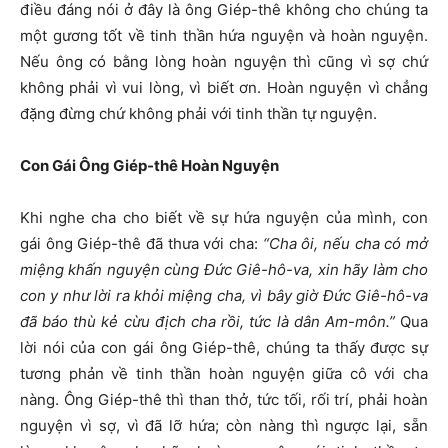
điều đáng nói ở đây là ông Giép-thê không cho chúng ta
một gương tốt về tinh thần hứa nguyện và hoàn nguyện.
Nếu ông có bằng lòng hoàn nguyện thì cũng vì sợ chứ
không phải vì vui lòng, vì biết ơn. Hoàn nguyện vì chẳng
đặng đừng chứ không phải với tinh thần tự nguyện.
Con Gái Ông Giép-thê Hoàn Nguyện
Khi nghe cha cho biết về sự hứa nguyện của mình, con
gái ông Giép-thê đã thưa với cha:
“Cha ôi, nếu cha có mở
miệng khấn nguyện cùng Đức Giê-hô-va, xin hãy làm cho
con y như lời ra khỏi miệng cha, vì bây giờ Đức Giê-hô-va
đã báo thù kẻ cừu địch cha rồi, tức là dân Am-môn.”
Qua
lời nói của con gái ông Giép-thê, chúng ta thấy được sự
tương phản về tinh thần hoàn nguyện giữa cô với cha
nàng. Ông Giép-thê thì than thở, tức tối, rối trí, phải hoàn
nguyện vì sợ, vì đã lỡ hứa; còn nàng thì ngược lại, sẵn