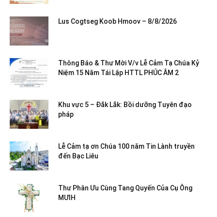
Lus Cogtseg Koob Hmoov – 8/8/2026
Thông Báo & Thư Mời V/v Lễ Cảm Tạ Chúa Kỷ
Niệm 15 Năm Tái Lập HTTL PHÚC ÂM 2
Khu vực 5 – Đắk Lắk: Bồi dưỡng Tuyên đạo
pháp
Lễ Cảm tạ ơn Chúa 100 năm Tin Lành truyền
đến Bạc Liêu
Thư Phân Ưu Cùng Tang Quyến Của Cụ Ông
MƯIH