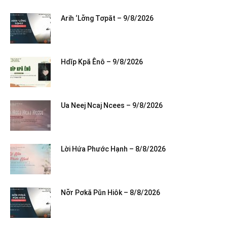
Arih ‘Lơ̆ng Tơpăt – 9/8/2026
Hdĭp Kpă Ênô – 9/8/2026
Ua Neej Ncaj Ncees – 9/8/2026
Lời Hứa Phước Hạnh – 8/8/2026
Nơ̆r Pơkă Pŭn Hiôk – 8/8/2026