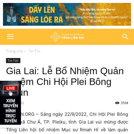
Trang chủ
Tin Tức
Tin Tức
Gia Lai: Lễ Bổ Nhiệm Quản
Nhiệm Chi Hội Plei Bông
Phun
23/09/2022
3104
HTTLVN.ORG – Sáng ngày 22/9/2022, Chi Hội Plei Bông
Phun, xã Chư Á, TP. Pleiku, tỉnh Gia Lai vui mừng được
Tổng Liên hội bổ nhiệm Mục sư Rmah Hí về làm quản