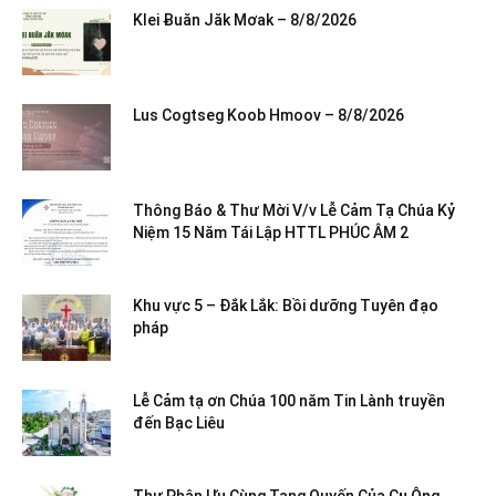
Klei Ƀuăn Jăk Mơak – 8/8/2026
Lus Cogtseg Koob Hmoov – 8/8/2026
Thông Báo & Thư Mời V/v Lễ Cảm Tạ Chúa Kỷ
Niệm 15 Năm Tái Lập HTTL PHÚC ÂM 2
Khu vực 5 – Đắk Lắk: Bồi dưỡng Tuyên đạo
pháp
Lễ Cảm tạ ơn Chúa 100 năm Tin Lành truyền
đến Bạc Liêu
Thư Phân Ưu Cùng Tang Quyến Của Cụ Ông