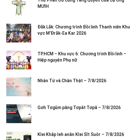
MƯIH
Đắk Lắk: Chương trình Bồi linh Thanh niên Khu
vực M’Đrắk-Ea Kar 2026
TP.HCM – Khu vực 6: Chương trình Bồi linh –
Hiệp nguyện Phụ nữ
Nhân Từ và Chân Thật – 7/8/2026
Gơh Tơgŭm păng Tơpăt Tơpă – 7/8/2026
Klei Khăp leh anăn Klei Sĭt Suôr – 7/8/2026