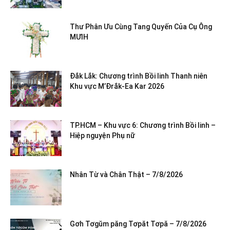
Thư Phân Ưu Cùng Tang Quyến Của Cụ Ông
MƯIH
Đắk Lắk: Chương trình Bồi linh Thanh niên
Khu vực M’Đrắk-Ea Kar 2026
TP.HCM – Khu vực 6: Chương trình Bồi linh –
Hiệp nguyện Phụ nữ
Nhân Từ và Chân Thật – 7/8/2026
Gơh Tơgŭm păng Tơpăt Tơpă – 7/8/2026