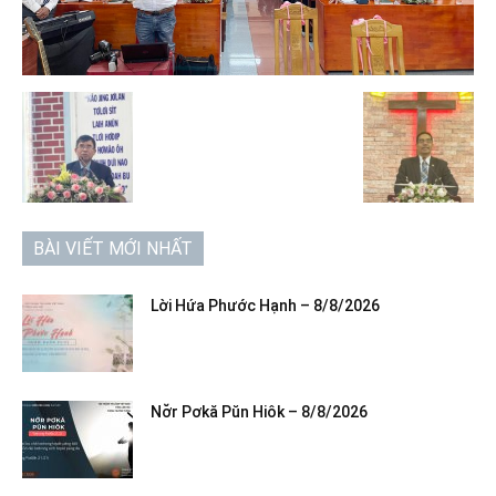
BÀI VIẾT MỚI NHẤT
Lời Hứa Phước Hạnh – 8/8/2026
Nơ̆r Pơkă Pŭn Hiôk – 8/8/2026