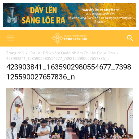
Trang chủ
Gia Lai: Bổ Nhiệm Quản Nhiệm Chi Hội Pleiku Roh
423903841_1635902980554677_7398125590027657836_n
423903841_1635902980554677_7398
125590027657836_n