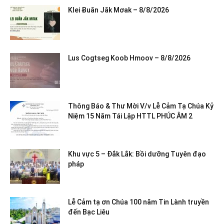
Klei Ƀuăn Jăk Mơak – 8/8/2026
Lus Cogtseg Koob Hmoov – 8/8/2026
Thông Báo & Thư Mời V/v Lễ Cảm Tạ Chúa Kỷ
Niệm 15 Năm Tái Lập HTTL PHÚC ÂM 2
Khu vực 5 – Đắk Lắk: Bồi dưỡng Tuyên đạo
pháp
Lễ Cảm tạ ơn Chúa 100 năm Tin Lành truyền
đến Bạc Liêu