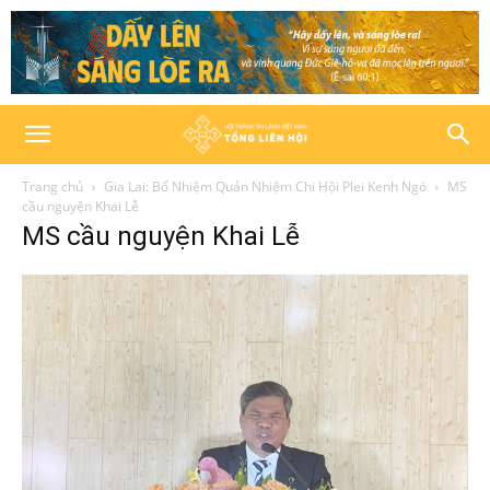
Trang chủ
Gia Lai: Bổ Nhiệm Quản Nhiệm Chi Hội Plei Kenh Ngó
MS
cầu nguyện Khai Lễ
MS cầu nguyện Khai Lễ