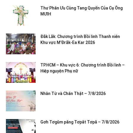
Thư Phân Ưu Cùng Tang Quyến Của Cụ Ông
MƯIH
Đắk Lắk: Chương trình Bồi linh Thanh niên
Khu vực M’Đrắk-Ea Kar 2026
TP.HCM – Khu vực 6: Chương trình Bồi linh –
Hiệp nguyện Phụ nữ
Nhân Từ và Chân Thật – 7/8/2026
Gơh Tơgŭm păng Tơpăt Tơpă – 7/8/2026