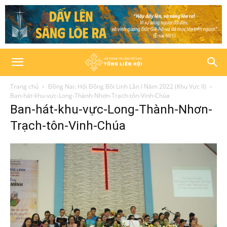
Trang chủ
Đồng Nai: Hội Đồng Bồi Linh Lần I Năm 2022 (Khu Vực II)
Ban-hát-khu-vực-Long-Thành-Nhơn-Trạch-tôn-Vinh-Chúa
Ban-hát-khu-vực-Long-Thành-Nhơn-
Trạch-tôn-Vinh-Chúa