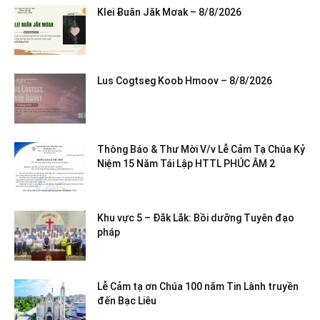
Klei Ƀuăn Jăk Mơak – 8/8/2026
Lus Cogtseg Koob Hmoov – 8/8/2026
Thông Báo & Thư Mời V/v Lễ Cảm Tạ Chúa Kỷ
Niệm 15 Năm Tái Lập HTTL PHÚC ÂM 2
Khu vực 5 – Đắk Lắk: Bồi dưỡng Tuyên đạo
pháp
Lễ Cảm tạ ơn Chúa 100 năm Tin Lành truyền
đến Bạc Liêu