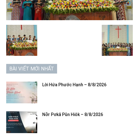
BÀI VIẾT MỚI NHẤT
Lời Hứa Phước Hạnh – 8/8/2026
Nơ̆r Pơkă Pŭn Hiôk – 8/8/2026