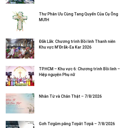
Thư Phân Ưu Cùng Tang Quyến Của Cụ Ông
MƯIH
Đắk Lắk: Chương trình Bồi linh Thanh niên
Khu vực M’Đrắk-Ea Kar 2026
TP.HCM – Khu vực 6: Chương trình Bồi linh –
Hiệp nguyện Phụ nữ
Nhân Từ và Chân Thật – 7/8/2026
Gơh Tơgŭm păng Tơpăt Tơpă – 7/8/2026