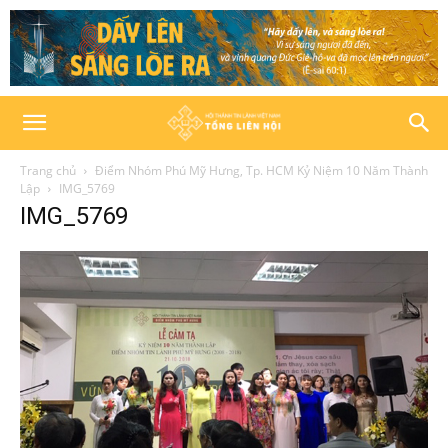
Trang chủ
Điểm Nhóm Phú Mỹ Hưng, Tp. HCM Kỷ Niệm 10 Năm Thành
Lập
IMG_5769
IMG_5769