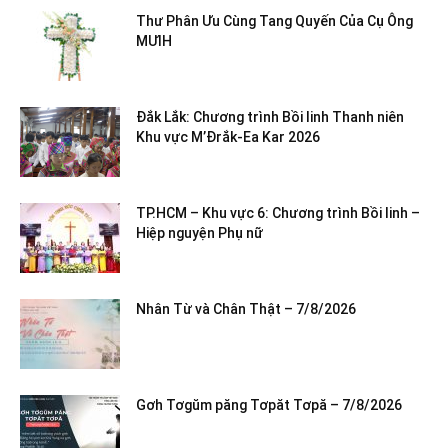
Thư Phân Ưu Cùng Tang Quyến Của Cụ Ông
MƯIH
Đắk Lắk: Chương trình Bồi linh Thanh niên
Khu vực M’Đrắk-Ea Kar 2026
TP.HCM – Khu vực 6: Chương trình Bồi linh –
Hiệp nguyện Phụ nữ
Nhân Từ và Chân Thật – 7/8/2026
Gơh Tơgŭm păng Tơpăt Tơpă – 7/8/2026