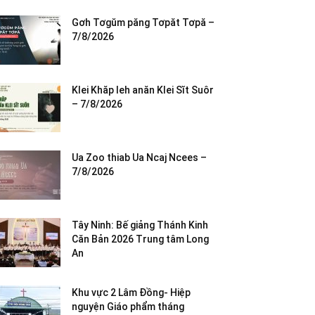
Gơh Tơgŭm păng Tơpăt Tơpă –
7/8/2026
Klei Khăp leh anăn Klei Sĭt Suôr
– 7/8/2026
Ua Zoo thiab Ua Ncaj Ncees –
7/8/2026
Tây Ninh: Bế giảng Thánh Kinh
Căn Bản 2026 Trung tâm Long
An
Khu vực 2 Lâm Đồng- Hiệp
nguyện Giáo phẩm tháng