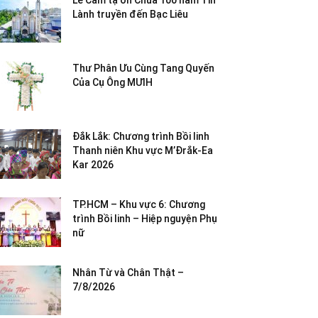
Lễ Cảm tạ ơn Chúa 100 năm Tin
Lành truyền đến Bạc Liêu
Thư Phân Ưu Cùng Tang Quyến
Của Cụ Ông MƯIH
Đắk Lắk: Chương trình Bồi linh
Thanh niên Khu vực M’Đrắk-Ea
Kar 2026
TP.HCM – Khu vực 6: Chương
trình Bồi linh – Hiệp nguyện Phụ
nữ
Nhân Từ và Chân Thật –
7/8/2026