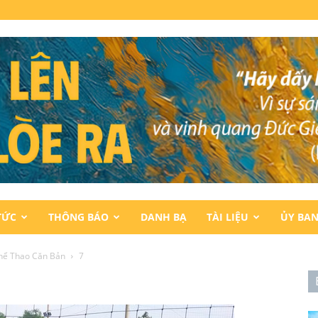
TỨC
THÔNG BÁO
DANH BẠ
TÀI LIỆU
ỦY BA
hể Thao Căn Bản
7