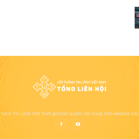
 Thánh Tin Lành Việt Nam giữ bản quyền nội dung trên website này