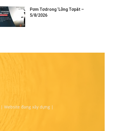
Pơm Tơdrong ‘Lơ̆ng Tơpăt –
5/8/2026
 | Website đang xây dựng |