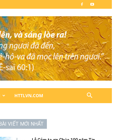
N
HTTLVN.COM
BÀI VIẾT MỚI NHẤT