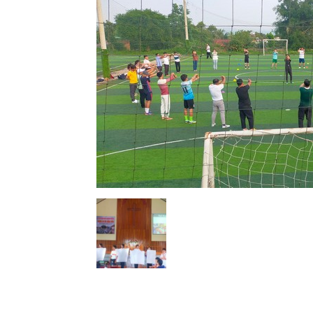
Lành
Việt
Nam