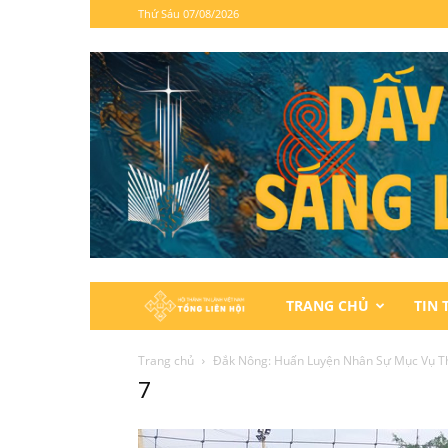
Thứ Sáu 07/08/2026
Hội
TRANG CHỦ
TIN 
Thánh
Trang chủ
Đắk Nông: Huấn Luyện Nhân Sự Mục Vụ T
7
Tin