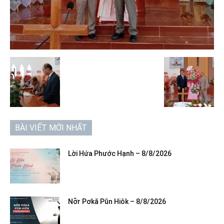
BÀI VIẾT MỚI NHẤT
Lời Hứa Phước Hạnh – 8/8/2026
Nơ̆r Pơkă Pŭn Hiôk – 8/8/2026