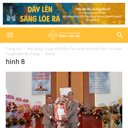
Trang chủ
Đắk Nông: Cung Hiến Đền Thờ và Kỷ Niệm 66 Năm Tin Lành
Truyền Đến Bu Prâng
hình 8
hình 8