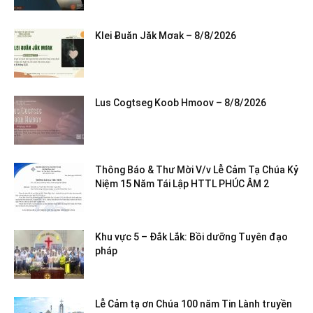
Klei Ƀuăn Jăk Mơak – 8/8/2026
Lus Cogtseg Koob Hmoov – 8/8/2026
Thông Báo & Thư Mời V/v Lễ Cảm Tạ Chúa Kỷ
Niệm 15 Năm Tái Lập HTTL PHÚC ÂM 2
Khu vực 5 – Đắk Lắk: Bồi dưỡng Tuyên đạo
pháp
Lễ Cảm tạ ơn Chúa 100 năm Tin Lành truyền