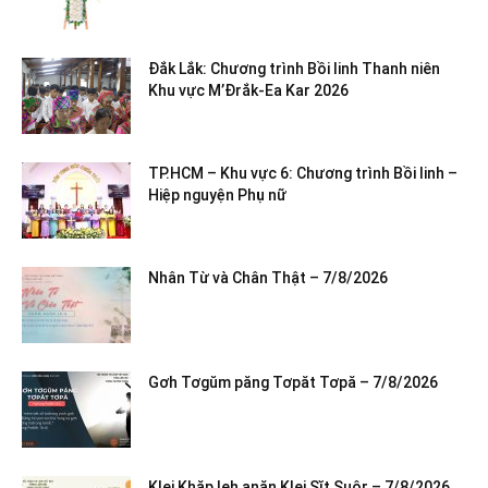
Đắk Lắk: Chương trình Bồi linh Thanh niên
Khu vực M’Đrắk-Ea Kar 2026
TP.HCM – Khu vực 6: Chương trình Bồi linh –
Hiệp nguyện Phụ nữ
Nhân Từ và Chân Thật – 7/8/2026
Gơh Tơgŭm păng Tơpăt Tơpă – 7/8/2026
Klei Khăp leh anăn Klei Sĭt Suôr – 7/8/2026