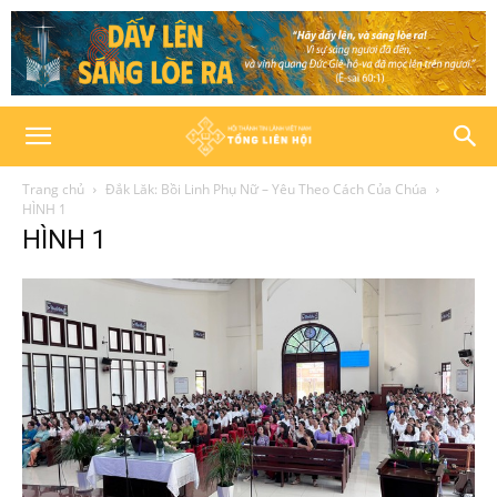
Trang chủ
Đắk Lăk: Bồi Linh Phụ Nữ – Yêu Theo Cách Của Chúa
HÌNH 1
HÌNH 1