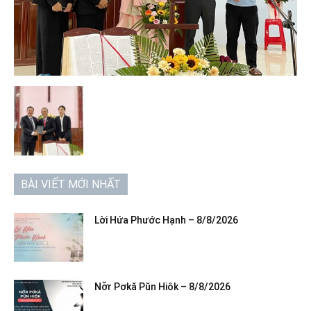
BÀI VIẾT MỚI NHẤT
Lời Hứa Phước Hạnh – 8/8/2026
Nơ̆r Pơkă Pŭn Hiôk – 8/8/2026