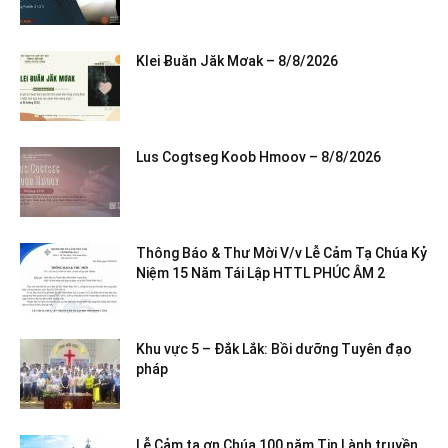
Klei Ƀuăn Jăk Mơak – 8/8/2026
Lus Cogtseg Koob Hmoov – 8/8/2026
Thông Báo & Thư Mời V/v Lễ Cảm Tạ Chúa Kỷ
Niệm 15 Năm Tái Lập HTTL PHÚC ÂM 2
Khu vực 5 – Đắk Lắk: Bồi dưỡng Tuyên đạo
pháp
Lễ Cảm tạ ơn Chúa 100 năm Tin Lành truyền