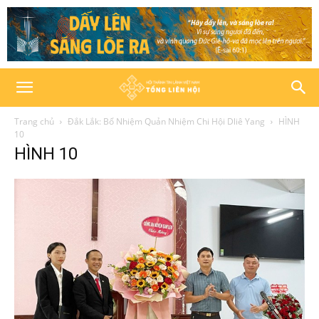
Trang chủ
Đắk Lắk: Bổ Nhiệm Quản Nhiệm Chi Hội Dliê Yang
HÌNH
10
HÌNH 10